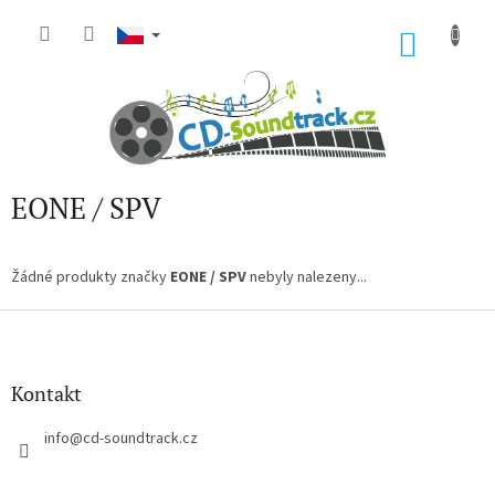
Přejít
na
NÁKU
obsah
KOŠÍK
EONE / SPV
Žádné produkty značky
EONE / SPV
nebyly nalezeny...
Z
á
p
a
Kontakt
t
í
info
@
cd-soundtrack.cz