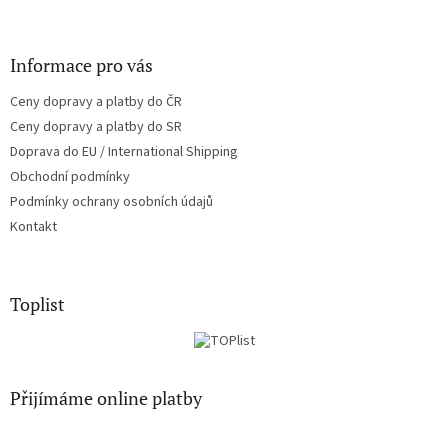
y
v
ý
Informace pro vás
p
i
Ceny dopravy a platby do ČR
s
u
Ceny dopravy a platby do SR
Doprava do EU / International Shipping
Obchodní podmínky
Podmínky ochrany osobních údajů
Kontakt
Toplist
Přijímáme online platby