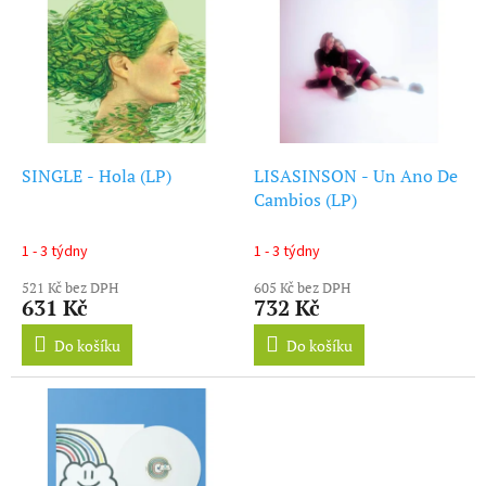
ý
r
p
o
i
d
s
u
p
k
r
t
o
ů
d
SINGLE - Hola (LP)
LISASINSON - Un Ano De
u
Cambios (LP)
k
t
1 - 3 týdny
1 - 3 týdny
ů
521 Kč bez DPH
605 Kč bez DPH
631 Kč
732 Kč
Do košíku
Do košíku