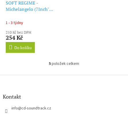
SOFT REGIME -
Michelangelo (7Inch"
Vinyl)
1 - 3 týdny
210 Kč bez DPH
254 Kč
Do košíku
5
položek celkem
O
v
l
Z
á
á
d
p
a
a
Kontakt
c
t
í
í
info
@
cd-soundtrack.cz
p
r
v
k