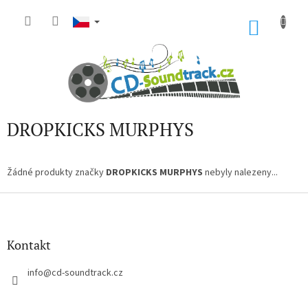
Přejít
na
NÁKU
obsah
KOŠÍK
DROPKICKS MURPHYS
Žádné produkty značky
DROPKICKS MURPHYS
nebyly nalezeny...
Z
á
p
a
Kontakt
t
í
info
@
cd-soundtrack.cz