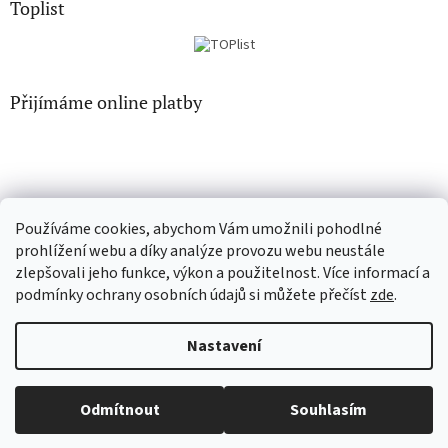
Toplist
Přijímáme online platby
Používáme cookies, abychom Vám umožnili pohodlné
CD-hudba.cz
EN-filmy.cz
prohlížení webu a díky analýze provozu webu neustále
zlepšovali jeho funkce, výkon a použitelnost. Více informací a
podmínky ochrany osobních údajů si můžete přečíst
zde
.
Vytvořil Shoptet
Nastavení
Copyright 2026
CD-Soundtrack.cz
. Všechna práva vyhrazena.
Odmítnout
Souhlasím
Upravit nastavení cookies