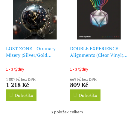
ý
r
p
o
i
d
s
u
p
k
r
t
o
ů
d
LOST ZONE - Ordinary
DOUBLE EXPERIENCE -
u
Misery (Silver/Gold
Alignments (Clear Vinyl)
k
Marbled Vinyl) (LP)
(LP)
t
1 - 3 týdny
1 - 3 týdny
ů
1 007 Kč bez DPH
669 Kč bez DPH
1 218 Kč
809 Kč
Do košíku
Do košíku
2
položek celkem
O
v
l
Z
á
á