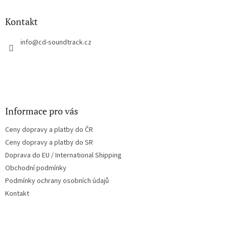
d
p
a
a
Kontakt
c
t
í
í
info
@
cd-soundtrack.cz
p
r
v
k
y
v
ý
Informace pro vás
p
i
Ceny dopravy a platby do ČR
s
u
Ceny dopravy a platby do SR
Doprava do EU / International Shipping
Obchodní podmínky
Podmínky ochrany osobních údajů
Kontakt