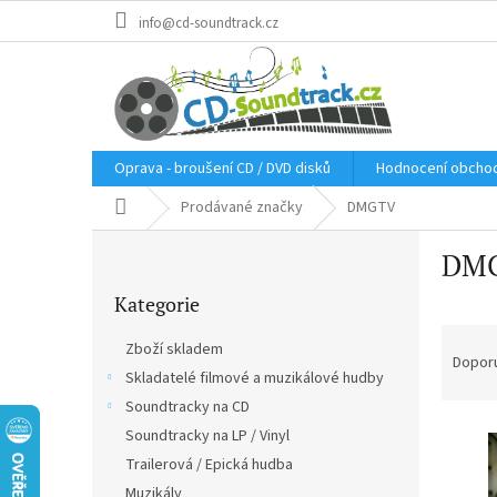
Přejít
info@cd-soundtrack.cz
na
obsah
Oprava - broušení CD / DVD disků
Hodnocení obcho
Domů
Prodávané značky
DMGTV
P
DM
o
Přeskočit
s
Kategorie
kategorie
t
Ř
r
Zboží skladem
a
a
Dopor
Skladatelé filmové a muzikálové hudby
z
n
e
Soundtracky na CD
n
V
n
í
Soundtracky na LP / Vinyl
ý
í
p
Trailerová / Epická hudba
p
p
a
Muzikály