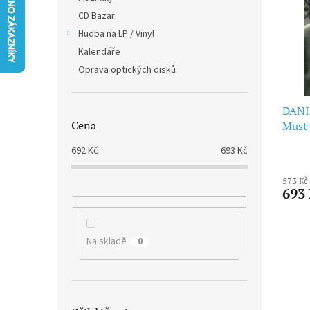
i
r
n
CD Bazar
s
o
e
p
Hudba na LP / Vinyl
d
l
r
u
Kalendáře
o
k
Oprava optických disků
d
t
u
ů
k
DANI
Cena
t
Must 
ů
692
Kč
693
Kč
573 Kč
693
Na skladě
0