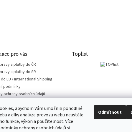
ace pro vás
Toplist
pravy a platby do ČR
pravy a platby do SR
do EU / International Shipping
í podmínky
y ochrany osobních údajů
ookies, abychom Vám umožnili pohodlné
Odmítnout
ebu a díky analýze provozu webu neustále
eho funkce, výkon a použitelnost. Více
CD-hudba.cz
EN-filmy.cz
podmínky ochrany osobních údajů si