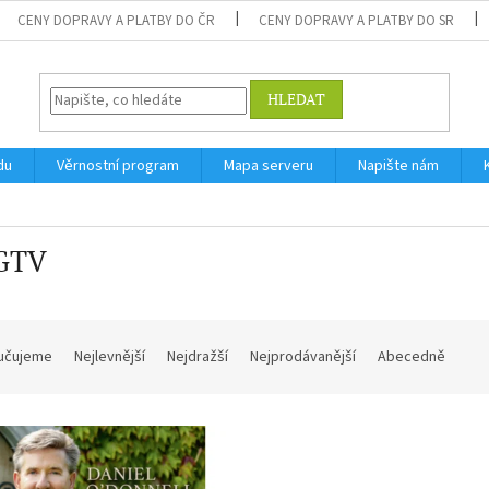
CENY DOPRAVY A PLATBY DO ČR
CENY DOPRAVY A PLATBY DO SR
HLEDAT
du
Věrnostní program
Mapa serveru
Napište nám
GTV
učujeme
Nejlevnější
Nejdražší
Nejprodávanější
Abecedně