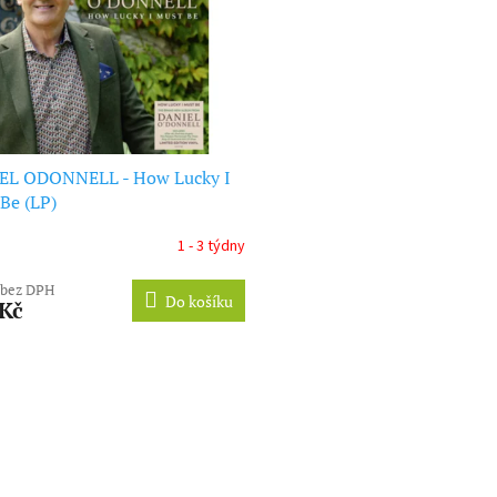
EL ODONNELL - How Lucky I
Be (LP)
1 - 3 týdny
 bez DPH
Do košíku
 Kč
O
v
l
á
d
a
c