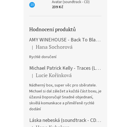
Avatar (soundtrack - CD)
239 Kč
Hodnocení produktů
AMY WINEHOUSE - Back To Black (LP)
Hana Sochorová
|
Hodnocení produktu je 5 z 5 hvězdiček.
Rychlé doručení
Michael Patrick Kelly - Traces (Limited Edition) (Premium Box-Set) (LP)
Lucie Kořínková
|
Hodnocení produktu je 5 z 5 hvězdiček.
Nádherný box, super věc pro sběratele.
Michael si dal záležet a každá část boxu, je
úžasná Doporučuji! Snadné objednaní,
skvělá komunikace a přiměřeně rychlé
dodání
Láska nebeská (soundtrack - CD) Love Actually