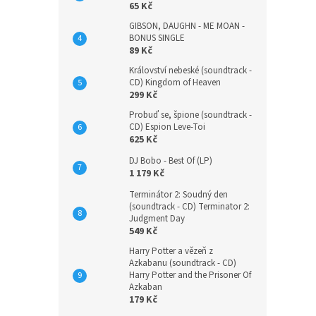
65 Kč
GIBSON, DAUGHN - ME MOAN -
BONUS SINGLE
89 Kč
Království nebeské (soundtrack -
CD) Kingdom of Heaven
299 Kč
Probuď se, špione (soundtrack -
CD) Espion Leve-Toi
625 Kč
DJ Bobo - Best Of (LP)
1 179 Kč
Terminátor 2: Soudný den
(soundtrack - CD) Terminator 2:
Judgment Day
549 Kč
Harry Potter a vězeň z
Azkabanu (soundtrack - CD)
Harry Potter and the Prisoner Of
Azkaban
179 Kč