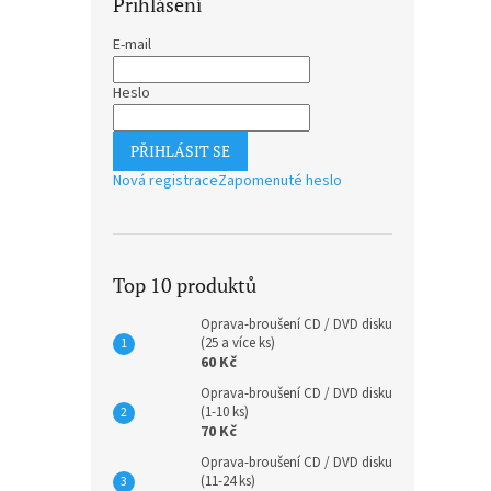
Přihlášení
E-mail
Heslo
PŘIHLÁSIT SE
Nová registrace
Zapomenuté heslo
Top 10 produktů
Oprava-broušení CD / DVD disku
(25 a více ks)
60 Kč
Oprava-broušení CD / DVD disku
(1-10 ks)
70 Kč
Oprava-broušení CD / DVD disku
(11-24 ks)