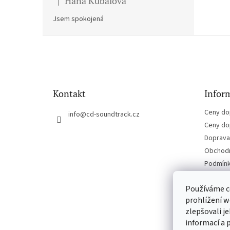
Hana Kubalova
|
Hodnocení produktu je 5 z 5 hvězdiček.
Jsem spokojená
Z
á
p
a
t
Kontakt
Inform
í
Ceny do
info
@
cd-soundtrack.cz
Ceny do
Doprava 
Obchodn
Podmínk
Kontakt
Používáme c
prohlížení w
zlepšovali j
informací a 