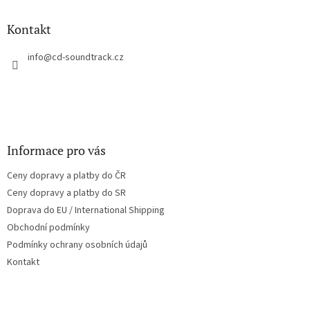
d
p
a
a
Kontakt
c
t
í
í
info
@
cd-soundtrack.cz
p
r
v
k
y
v
ý
Informace pro vás
p
i
Ceny dopravy a platby do ČR
s
u
Ceny dopravy a platby do SR
Doprava do EU / International Shipping
Obchodní podmínky
Podmínky ochrany osobních údajů
Kontakt