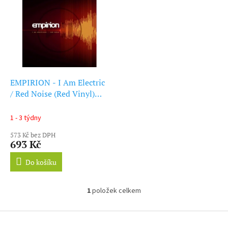
ý
r
p
o
i
d
s
u
p
k
r
t
o
ů
d
EMPIRION - I Am Electric
u
/ Red Noise (Red Vinyl)
k
(12Inch" Vinyl)
t
1 - 3 týdny
ů
573 Kč bez DPH
693 Kč
Do košíku
1
položek celkem
O
v
l
Z
á
á