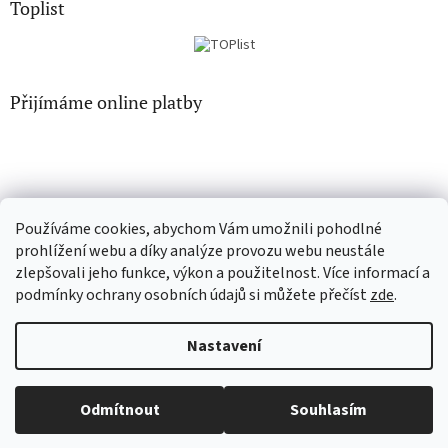
Toplist
Přijímáme online platby
Používáme cookies, abychom Vám umožnili pohodlné
CD-hudba.cz
EN-filmy.cz
prohlížení webu a díky analýze provozu webu neustále
zlepšovali jeho funkce, výkon a použitelnost. Více informací a
podmínky ochrany osobních údajů si můžete přečíst
zde
.
Vytvořil Shoptet
Nastavení
Copyright 2026
CD-Soundtrack.cz
. Všechna práva vyhrazena.
Odmítnout
Souhlasím
Upravit nastavení cookies