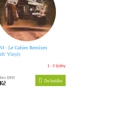
I - Le Cahier Remixes
ch" Vinyl)
1 - 3 týdny
 bez DPH
Do košíku
 Kč
O
v
l
á
d
a
c