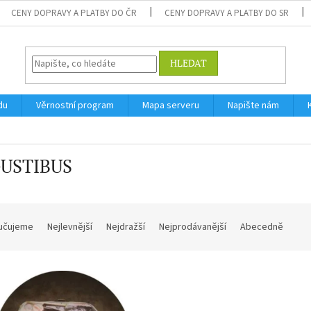
CENY DOPRAVY A PLATBY DO ČR
CENY DOPRAVY A PLATBY DO SR
HLEDAT
du
Věrnostní program
Mapa serveru
Napište nám
USTIBUS
učujeme
Nejlevnější
Nejdražší
Nejprodávanější
Abecedně