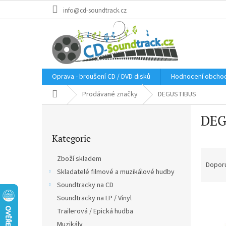
Přejít
info@cd-soundtrack.cz
na
obsah
Oprava - broušení CD / DVD disků
Hodnocení obcho
Domů
Prodávané značky
DEGUSTIBUS
P
DEG
o
Přeskočit
s
Kategorie
kategorie
t
Ř
r
Zboží skladem
a
a
Dopor
Skladatelé filmové a muzikálové hudby
z
n
e
Soundtracky na CD
n
V
n
í
Soundtracky na LP / Vinyl
ý
í
p
Trailerová / Epická hudba
p
p
a
Muzikály