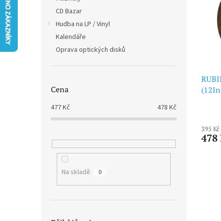
i
r
n
CD Bazar
s
o
e
p
Hudba na LP / Vinyl
d
l
r
u
Kalendáře
o
k
Oprava optických disků
d
t
u
ů
k
RUBIN
Cena
t
(12In
ů
477
Kč
478
Kč
395 Kč
478
Na skladě
0