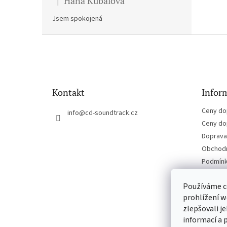
Hana Kubalova
|
Hodnocení produktu je 5 z 5 hvězdiček.
Jsem spokojená
Z
á
p
a
t
Kontakt
Inform
í
Ceny do
info
@
cd-soundtrack.cz
Ceny do
Doprava 
Obchodn
Podmínk
Kontakt
Používáme c
prohlížení w
zlepšovali j
informací a 