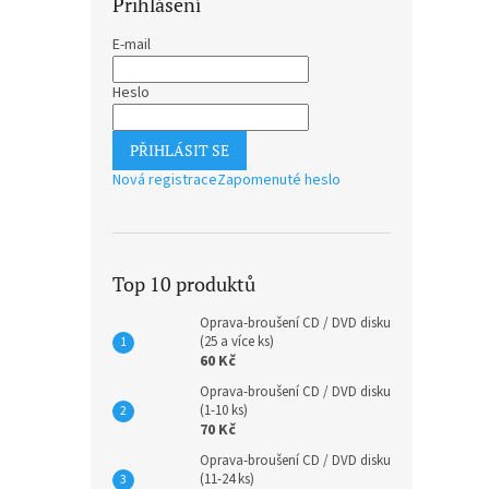
Přihlášení
E-mail
Heslo
PŘIHLÁSIT SE
Nová registrace
Zapomenuté heslo
Top 10 produktů
Oprava-broušení CD / DVD disku
(25 a více ks)
60 Kč
Oprava-broušení CD / DVD disku
(1-10 ks)
70 Kč
Oprava-broušení CD / DVD disku
(11-24 ks)