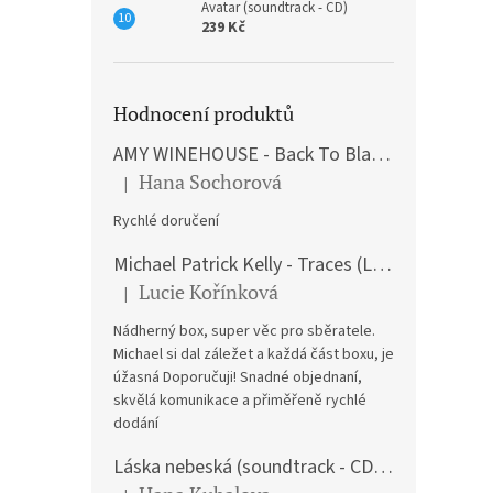
Avatar (soundtrack - CD)
239 Kč
Hodnocení produktů
AMY WINEHOUSE - Back To Black (LP)
Hana Sochorová
|
Hodnocení produktu je 5 z 5 hvězdiček.
Rychlé doručení
Michael Patrick Kelly - Traces (Limited Edition) (Premium Box-Set) (LP)
Lucie Kořínková
|
Hodnocení produktu je 5 z 5 hvězdiček.
Nádherný box, super věc pro sběratele.
Michael si dal záležet a každá část boxu, je
úžasná Doporučuji! Snadné objednaní,
skvělá komunikace a přiměřeně rychlé
dodání
Láska nebeská (soundtrack - CD) Love Actually