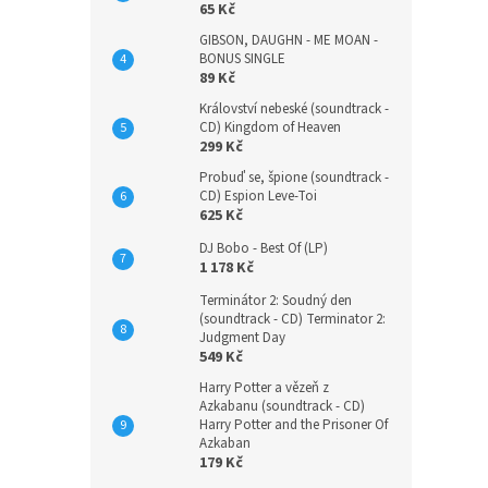
65 Kč
GIBSON, DAUGHN - ME MOAN -
BONUS SINGLE
89 Kč
Království nebeské (soundtrack -
CD) Kingdom of Heaven
299 Kč
Probuď se, špione (soundtrack -
CD) Espion Leve-Toi
625 Kč
DJ Bobo - Best Of (LP)
1 178 Kč
Terminátor 2: Soudný den
(soundtrack - CD) Terminator 2:
Judgment Day
549 Kč
Harry Potter a vězeň z
Azkabanu (soundtrack - CD)
Harry Potter and the Prisoner Of
Azkaban
179 Kč