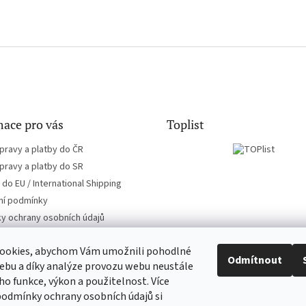
ace pro vás
Toplist
pravy a platby do ČR
pravy a platby do SR
do EU / International Shipping
í podmínky
y ochrany osobních údajů
ookies, abychom Vám umožnili pohodlné
Odmítnout
ebu a díky analýze provozu webu neustále
eho funkce, výkon a použitelnost. Více
CD-hudba.cz
EN-filmy.cz
podmínky ochrany osobních údajů si