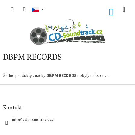
Přejít
na
NÁKU
obsah
KOŠÍK
DBPM RECORDS
Žádné produkty značky
DBPM RECORDS
nebyly nalezeny...
Z
á
p
a
Kontakt
t
í
info
@
cd-soundtrack.cz