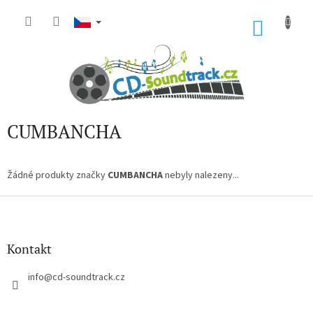
Přejít
na
NÁKU
obsah
KOŠÍK
CUMBANCHA
Žádné produkty značky
CUMBANCHA
nebyly nalezeny...
Z
á
p
a
Kontakt
t
í
info
@
cd-soundtrack.cz