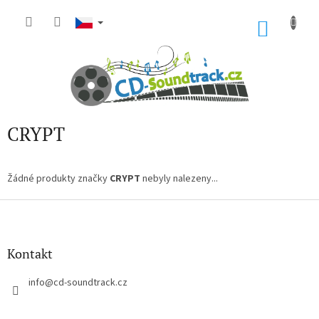
Přejít
na
NÁKU
obsah
KOŠÍK
CRYPT
Žádné produkty značky
CRYPT
nebyly nalezeny...
Z
á
p
a
Kontakt
t
í
info
@
cd-soundtrack.cz