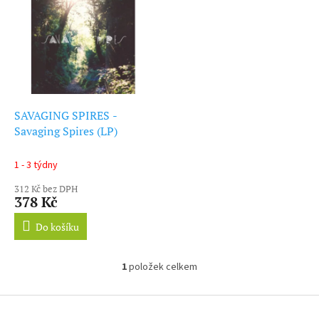
ý
r
p
o
i
d
s
u
p
k
r
t
o
ů
d
SAVAGING SPIRES -
u
Savaging Spires (LP)
k
t
1 - 3 týdny
ů
312 Kč bez DPH
378 Kč
Do košíku
1
položek celkem
O
v
l
Z
á
á