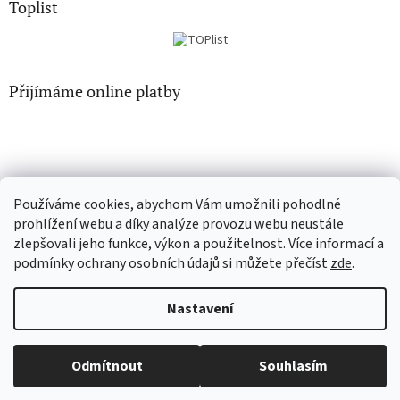
Toplist
Přijímáme online platby
Používáme cookies, abychom Vám umožnili pohodlné
CD-hudba.cz
EN-filmy.cz
prohlížení webu a díky analýze provozu webu neustále
zlepšovali jeho funkce, výkon a použitelnost. Více informací a
podmínky ochrany osobních údajů si můžete přečíst
zde
.
Vytvořil Shoptet
Nastavení
Copyright 2026
CD-Soundtrack.cz
. Všechna práva vyhrazena.
Odmítnout
Souhlasím
Upravit nastavení cookies