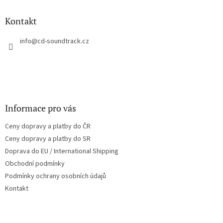
d
p
a
a
Kontakt
c
t
í
í
info
@
cd-soundtrack.cz
p
r
v
k
y
v
ý
Informace pro vás
p
i
Ceny dopravy a platby do ČR
s
u
Ceny dopravy a platby do SR
Doprava do EU / International Shipping
Obchodní podmínky
Podmínky ochrany osobních údajů
Kontakt