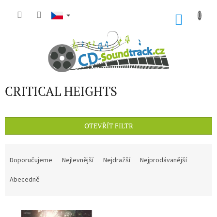
Přejít
na
NÁKU
obsah
KOŠÍK
CRITICAL HEIGHTS
OTEVŘÍT FILTR
Ř
a
Doporučujeme
Nejlevnější
Nejdražší
Nejprodávanější
z
e
Abecedně
n
í
V
p