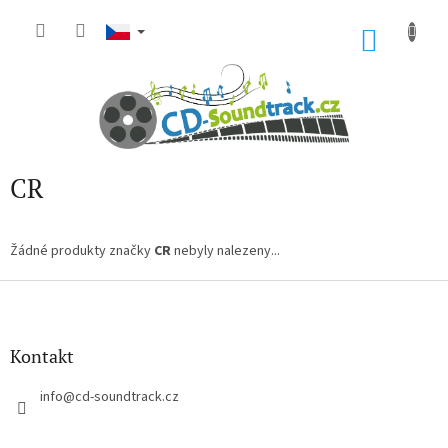
Přejít
na
NÁKU
obsah
KOŠÍK
CR
Žádné produkty značky
CR
nebyly nalezeny...
Z
á
p
a
Kontakt
t
í
info
@
cd-soundtrack.cz