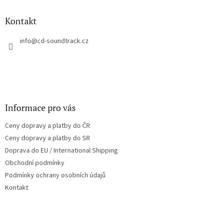
d
p
a
a
Kontakt
c
t
í
í
info
@
cd-soundtrack.cz
p
r
v
k
y
v
ý
Informace pro vás
p
i
Ceny dopravy a platby do ČR
s
u
Ceny dopravy a platby do SR
Doprava do EU / International Shipping
Obchodní podmínky
Podmínky ochrany osobních údajů
Kontakt