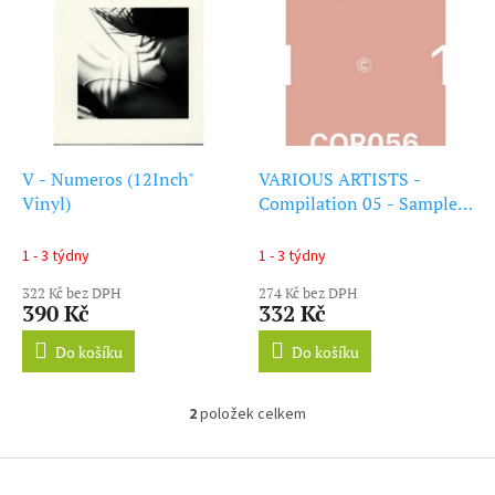
ý
r
p
o
i
d
s
u
p
k
r
t
o
ů
d
V - Numeros (12Inch"
VARIOUS ARTISTS -
u
Vinyl)
Compilation 05 - Sampler
k
1 (12Inch" Vinyl)
t
1 - 3 týdny
1 - 3 týdny
ů
322 Kč bez DPH
274 Kč bez DPH
390 Kč
332 Kč
Do košíku
Do košíku
2
položek celkem
O
v
l
Z
á
á