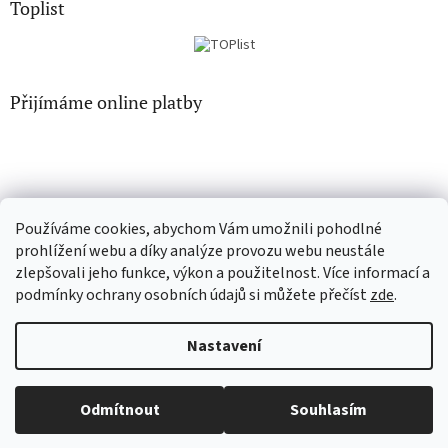
Toplist
Přijímáme online platby
Používáme cookies, abychom Vám umožnili pohodlné
CD-hudba.cz
EN-filmy.cz
prohlížení webu a díky analýze provozu webu neustále
zlepšovali jeho funkce, výkon a použitelnost. Více informací a
podmínky ochrany osobních údajů si můžete přečíst
zde
.
Vytvořil Shoptet
Nastavení
Copyright 2026
CD-Soundtrack.cz
. Všechna práva vyhrazena.
Odmítnout
Souhlasím
Upravit nastavení cookies