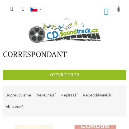
Přejít
na
NÁKU
obsah
KOŠÍK
CORRESPONDANT
OTEVŘÍT FILTR
Ř
a
Doporučujeme
Nejlevnější
Nejdražší
Nejprodávanější
z
e
Abecedně
n
í
V
p