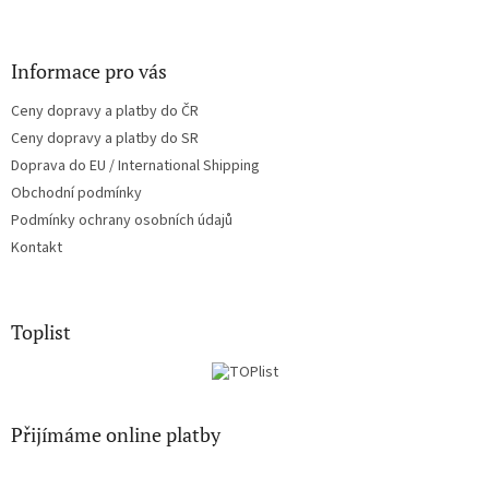
y
v
ý
Informace pro vás
p
i
Ceny dopravy a platby do ČR
s
u
Ceny dopravy a platby do SR
Doprava do EU / International Shipping
Obchodní podmínky
Podmínky ochrany osobních údajů
Kontakt
Toplist
Přijímáme online platby