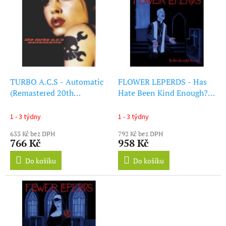
ý
r
p
o
i
d
s
u
p
k
r
t
o
ů
d
TURBO A.C.S - Automatic
FLOWER LEPERDS - Has
u
(Remastered 20th
Hate Been Kind Enough?
k
Anniversary Edition) (Gold
(LP)
t
Vinyl) (LP + CD)
1 - 3 týdny
1 - 3 týdny
ů
633 Kč bez DPH
792 Kč bez DPH
766 Kč
958 Kč
Do košíku
Do košíku