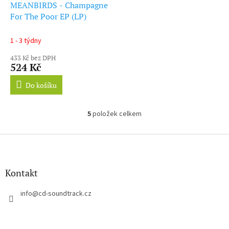
MEANBIRDS - Champagne
For The Poor EP (LP)
1 - 3 týdny
433 Kč bez DPH
524 Kč
Do košíku
5
položek celkem
O
v
l
Z
á
á
d
p
a
a
Kontakt
c
t
í
í
info
@
cd-soundtrack.cz
p
r
v
k