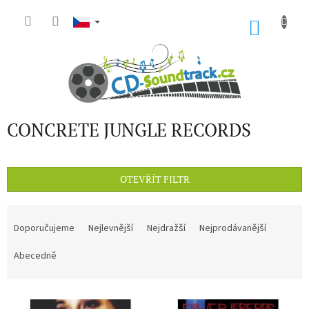
Přejít
na
NÁKU
obsah
KOŠÍK
CONCRETE JUNGLE RECORDS
OTEVŘÍT FILTR
Ř
a
Doporučujeme
Nejlevnější
Nejdražší
Nejprodávanější
z
e
Abecedně
n
í
V
p