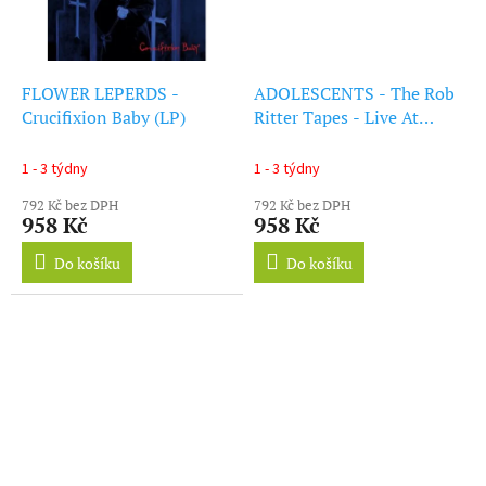
FLOWER LEPERDS -
ADOLESCENTS - The Rob
Crucifixion Baby (LP)
Ritter Tapes - Live At
Starwood 1980/1981
(Red/Blue Vinyl) (LP + CD)
1 - 3 týdny
1 - 3 týdny
792 Kč bez DPH
792 Kč bez DPH
958 Kč
958 Kč
Do košíku
Do košíku