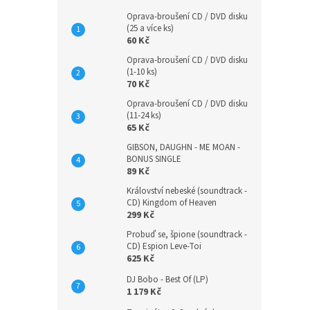
Oprava-broušení CD / DVD disku
(25 a více ks)
60 Kč
Oprava-broušení CD / DVD disku
(1-10 ks)
70 Kč
Oprava-broušení CD / DVD disku
(11-24 ks)
65 Kč
GIBSON, DAUGHN - ME MOAN -
BONUS SINGLE
89 Kč
Království nebeské (soundtrack -
CD) Kingdom of Heaven
299 Kč
Probuď se, špione (soundtrack -
CD) Espion Leve-Toi
625 Kč
DJ Bobo - Best Of (LP)
1 179 Kč