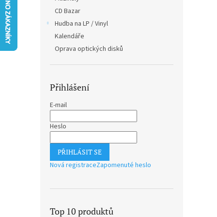
n
CD Bazar
e
Hudba na LP / Vinyl
l
Kalendáře
Oprava optických disků
Přihlášení
E-mail
Heslo
PŘIHLÁSIT SE
Nová registrace
Zapomenuté heslo
Top 10 produktů