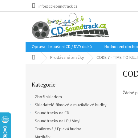
Přejít
info@cd-soundtrack.cz
na
obsah
Oprava - broušení CD / DVD disků
Hodnocení obcho
Domů
Prodávané značky
CODE 7 - TIME TO KIL
P
COD
o
Přeskočit
s
Kategorie
kategorie
t
r
Žádné p
Zboží skladem
a
Skladatelé filmové a muzikálové hudby
n
Soundtracky na CD
n
í
Soundtracky na LP / Vinyl
p
Trailerová / Epická hudba
a
Muzikály