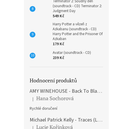
Terminátor 2: Soudný den
(soundtrack - CD) Terminator 2:
Judgment Day
549 Kč
Harry Potter a vězeň z
Azkabanu (soundtrack - CD)
Harry Potter and the Prisoner Of
Azkaban
179 Kč
Avatar (soundtrack - CD)
239 Kč
Hodnocení produktů
AMY WINEHOUSE - Back To Black (LP)
Hana Sochorová
|
Hodnocení produktu je 5 z 5 hvězdiček.
Rychlé doručení
Michael Patrick Kelly - Traces (Limited Edition) (Premium Box-Set) (LP)
Lucie Kořínková
|