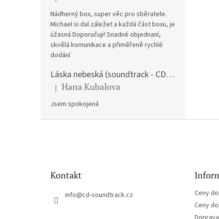
Hodnocení produktu je 5 z 5 hvězdiček.
Nádherný box, super věc pro sběratele.
Michael si dal záležet a každá část boxu, je
úžasná Doporučuji! Snadné objednaní,
skvělá komunikace a přiměřeně rychlé
dodání
Láska nebeská (soundtrack - CD) Love Actually
Hana Kubalova
|
Hodnocení produktu je 5 z 5 hvězdiček.
Jsem spokojená
Z
á
p
a
t
Kontakt
Inform
í
Ceny do
info
@
cd-soundtrack.cz
Ceny do
Doprava 