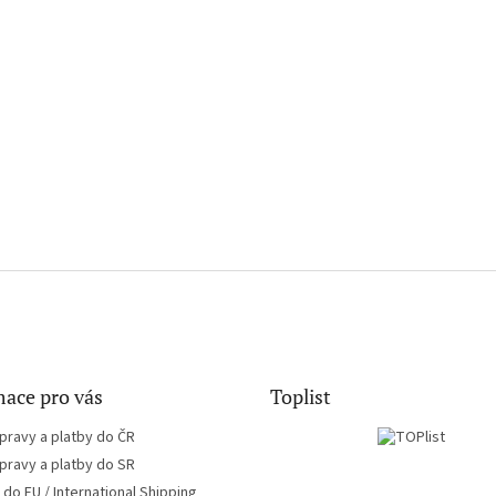
ace pro vás
Toplist
pravy a platby do ČR
pravy a platby do SR
do EU / International Shipping