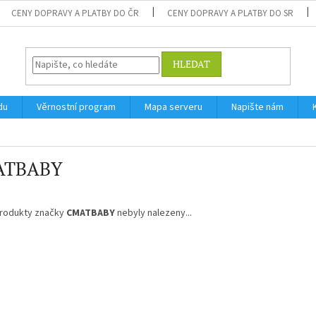
CENY DOPRAVY A PLATBY DO ČR
CENY DOPRAVY A PLATBY DO SR
HLEDAT
du
Věrnostní program
Mapa serveru
Napište nám
ATBABY
rodukty značky
CMATBABY
nebyly nalezeny...