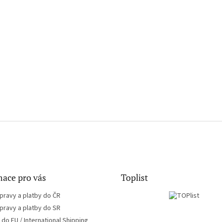
ace pro vás
Toplist
pravy a platby do ČR
pravy a platby do SR
do EU / International Shipping