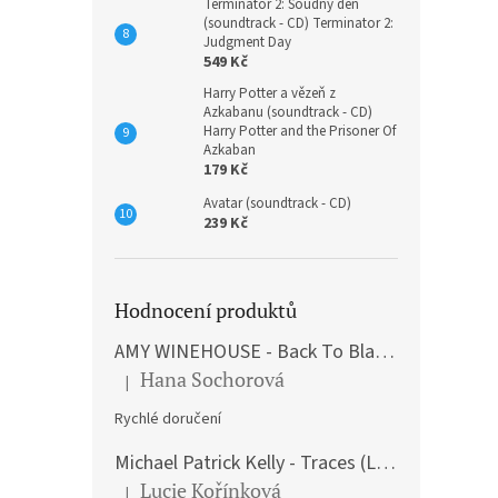
Terminátor 2: Soudný den
(soundtrack - CD) Terminator 2:
Judgment Day
549 Kč
Harry Potter a vězeň z
Azkabanu (soundtrack - CD)
Harry Potter and the Prisoner Of
Azkaban
179 Kč
Avatar (soundtrack - CD)
239 Kč
Hodnocení produktů
AMY WINEHOUSE - Back To Black (LP)
Hana Sochorová
|
Hodnocení produktu je 5 z 5 hvězdiček.
Rychlé doručení
Michael Patrick Kelly - Traces (Limited Edition) (Premium Box-Set) (LP)
Lucie Kořínková
|