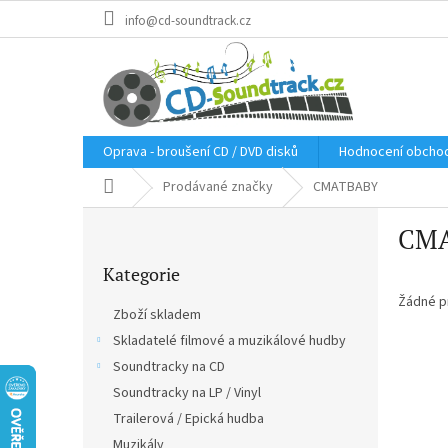
Přejít
info@cd-soundtrack.cz
na
obsah
Oprava - broušení CD / DVD disků
Hodnocení obcho
Domů
Prodávané značky
CMATBABY
P
CM
o
Přeskočit
s
Kategorie
kategorie
t
r
Žádné p
Zboží skladem
a
Skladatelé filmové a muzikálové hudby
n
Soundtracky na CD
n
í
Soundtracky na LP / Vinyl
p
Trailerová / Epická hudba
a
Muzikály