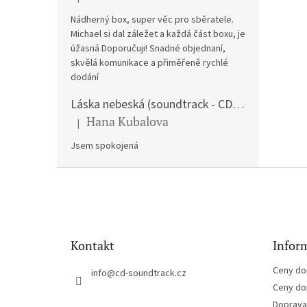
Hodnocení produktu je 5 z 5 hvězdiček.
Nádherný box, super věc pro sběratele.
Michael si dal záležet a každá část boxu, je
úžasná Doporučuji! Snadné objednaní,
skvělá komunikace a přiměřeně rychlé
dodání
Láska nebeská (soundtrack - CD) Love Actually
Hana Kubalova
|
Hodnocení produktu je 5 z 5 hvězdiček.
Jsem spokojená
Z
á
p
a
t
Kontakt
Inform
í
Ceny do
info
@
cd-soundtrack.cz
Ceny do
Doprava 