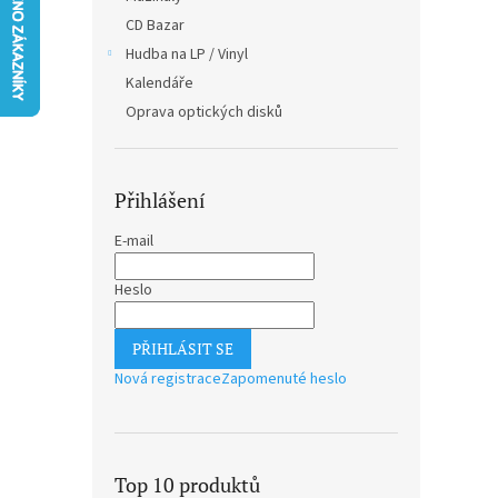
n
CD Bazar
e
Hudba na LP / Vinyl
l
Kalendáře
Oprava optických disků
Přihlášení
E-mail
Heslo
PŘIHLÁSIT SE
Nová registrace
Zapomenuté heslo
Top 10 produktů