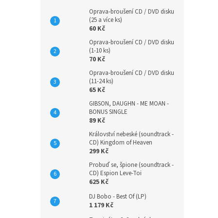
Oprava-broušení CD / DVD disku
(25 a více ks)
60 Kč
Oprava-broušení CD / DVD disku
(1-10 ks)
70 Kč
Oprava-broušení CD / DVD disku
(11-24 ks)
65 Kč
GIBSON, DAUGHN - ME MOAN -
BONUS SINGLE
89 Kč
Království nebeské (soundtrack -
CD) Kingdom of Heaven
299 Kč
Probuď se, špione (soundtrack -
CD) Espion Leve-Toi
625 Kč
DJ Bobo - Best Of (LP)
1 179 Kč