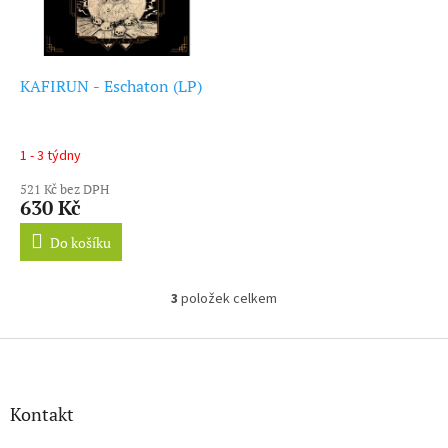
KAFIRUN - Eschaton (LP)
1 - 3 týdny
521 Kč bez DPH
630 Kč
Do košíku
3
položek celkem
O
v
l
Z
á
á
d
p
a
a
Kontakt
c
t
í