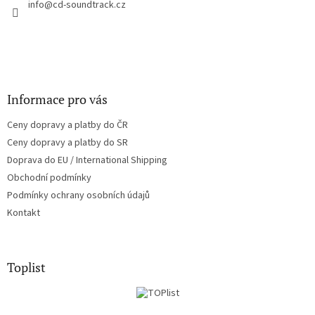
í
info
@
cd-soundtrack.cz
p
r
v
k
y
v
ý
Informace pro vás
p
i
Ceny dopravy a platby do ČR
s
u
Ceny dopravy a platby do SR
Doprava do EU / International Shipping
Obchodní podmínky
Podmínky ochrany osobních údajů
Kontakt
Toplist