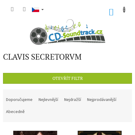
Přejít
na
NÁKU
obsah
KOŠÍK
CLAVIS SECRETORVM
OTEVŘÍT FILTR
Ř
a
Doporučujeme
Nejlevnější
Nejdražší
Nejprodávanější
z
e
Abecedně
n
í
V
p