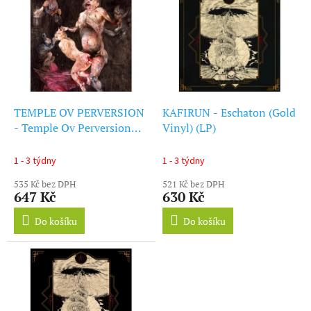
ý
r
p
o
i
d
s
u
p
k
r
t
o
ů
d
TEMPLE OV PERVERSION
KAFIRUN - Eschaton (Gold
u
- Temple Ov Perversion
Vinyl) (LP)
k
(LP)
t
1 - 3 týdny
1 - 3 týdny
ů
535 Kč bez DPH
521 Kč bez DPH
647 Kč
630 Kč
Do košíku
Do košíku