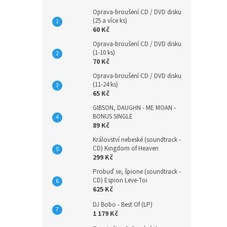
Oprava-broušení CD / DVD disku
(25 a více ks)
60 Kč
Oprava-broušení CD / DVD disku
(1-10 ks)
70 Kč
Oprava-broušení CD / DVD disku
(11-24 ks)
65 Kč
GIBSON, DAUGHN - ME MOAN -
BONUS SINGLE
89 Kč
Království nebeské (soundtrack -
CD) Kingdom of Heaven
299 Kč
Probuď se, špione (soundtrack -
CD) Espion Leve-Toi
625 Kč
DJ Bobo - Best Of (LP)
1 179 Kč