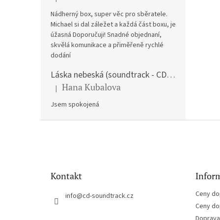
Hodnocení produktu je 5 z 5 hvězdiček.
Nádherný box, super věc pro sběratele.
Michael si dal záležet a každá část boxu, je
úžasná Doporučuji! Snadné objednaní,
skvělá komunikace a přiměřeně rychlé
dodání
Láska nebeská (soundtrack - CD) Love Actually
Hana Kubalova
|
Hodnocení produktu je 5 z 5 hvězdiček.
Jsem spokojená
Z
á
p
a
t
Kontakt
Inform
í
Ceny do
info
@
cd-soundtrack.cz
Ceny do
Doprava 