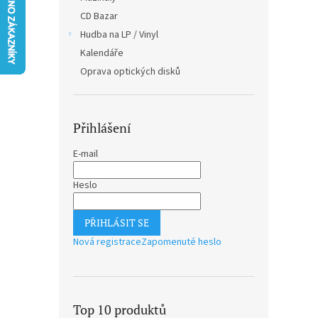
n
CD Bazar
e
Hudba na LP / Vinyl
l
Kalendáře
Oprava optických disků
Přihlášení
E-mail
Heslo
PŘIHLÁSIT SE
Nová registrace
Zapomenuté heslo
Top 10 produktů