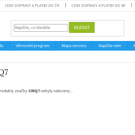
CENY DOPRAVY A PLATBY DO ČR
CENY DOPRAVY A PLATBY DO SR
HLEDAT
du
Věrnostní program
Mapa serveru
Napište nám
Q7
rodukty značky
CINQ7
nebyly nalezeny...