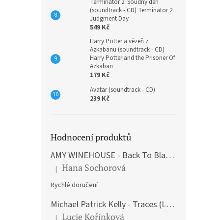
Terminátor 2: Soudný den
(soundtrack - CD) Terminator 2:
Judgment Day
549 Kč
Harry Potter a vězeň z
Azkabanu (soundtrack - CD)
Harry Potter and the Prisoner Of
Azkaban
179 Kč
Avatar (soundtrack - CD)
239 Kč
Hodnocení produktů
AMY WINEHOUSE - Back To Black (LP)
Hana Sochorová
|
Hodnocení produktu je 5 z 5 hvězdiček.
Rychlé doručení
Michael Patrick Kelly - Traces (Limited Edition) (Premium Box-Set) (LP)
Lucie Kořínková
|