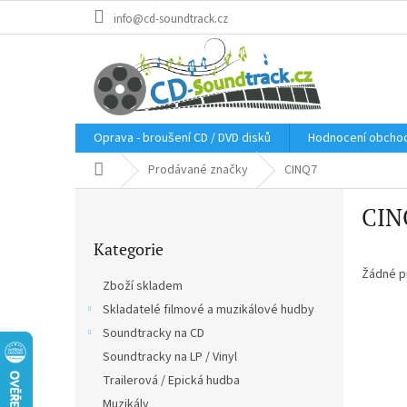
Přejít
info@cd-soundtrack.cz
na
obsah
Oprava - broušení CD / DVD disků
Hodnocení obcho
Domů
Prodávané značky
CINQ7
P
CIN
o
Přeskočit
s
Kategorie
kategorie
t
r
Žádné p
Zboží skladem
a
Skladatelé filmové a muzikálové hudby
n
Soundtracky na CD
n
í
Soundtracky na LP / Vinyl
p
Trailerová / Epická hudba
a
Muzikály