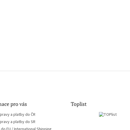
ace pro vás
Toplist
pravy a platby do ČR
pravy a platby do SR
do EU / International Shipping