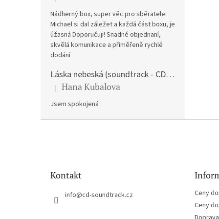
Hodnocení produktu je 5 z 5 hvězdiček.
Nádherný box, super věc pro sběratele.
Michael si dal záležet a každá část boxu, je
úžasná Doporučuji! Snadné objednaní,
skvělá komunikace a přiměřeně rychlé
dodání
Láska nebeská (soundtrack - CD) Love Actually
Hana Kubalova
|
Hodnocení produktu je 5 z 5 hvězdiček.
Jsem spokojená
Z
á
p
a
t
Kontakt
Inform
í
Ceny do
info
@
cd-soundtrack.cz
Ceny do
Doprava 