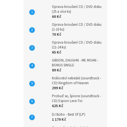
Oprava-broušení CD / DVD disku
(25 a více ks)
60 Kč
Oprava-broušení CD / DVD disku
(1-10 ks)
70 Kč
Oprava-broušení CD / DVD disku
(11-24 ks)
65 Kč
GIBSON, DAUGHN - ME MOAN -
BONUS SINGLE
89 Kč
Království nebeské (soundtrack -
CD) Kingdom of Heaven
299 Kč
Probuď se, špione (soundtrack -
CD) Espion Leve-Toi
625 Kč
DJ Bobo - Best Of (LP)
1 179 Kč