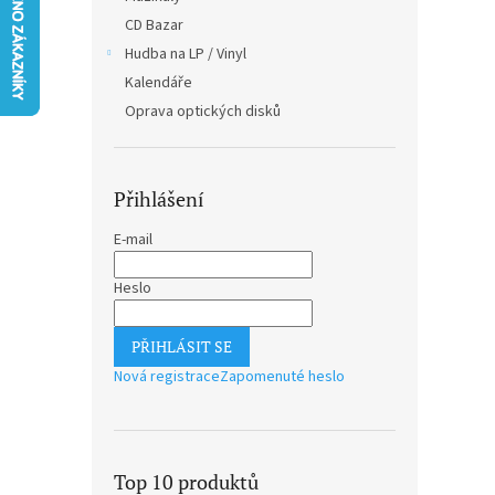
n
CD Bazar
e
Hudba na LP / Vinyl
l
Kalendáře
Oprava optických disků
Přihlášení
E-mail
Heslo
PŘIHLÁSIT SE
Nová registrace
Zapomenuté heslo
Top 10 produktů