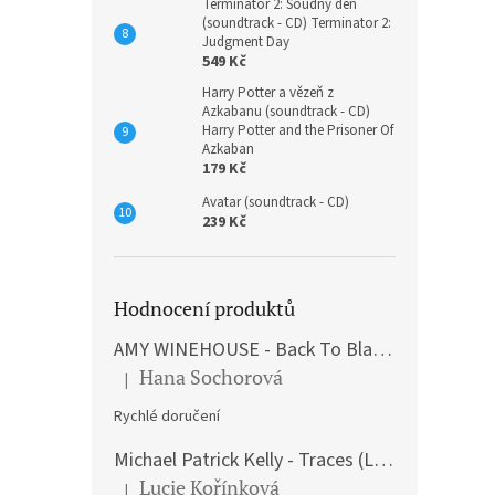
Terminátor 2: Soudný den
(soundtrack - CD) Terminator 2:
Judgment Day
549 Kč
Harry Potter a vězeň z
Azkabanu (soundtrack - CD)
Harry Potter and the Prisoner Of
Azkaban
179 Kč
Avatar (soundtrack - CD)
239 Kč
Hodnocení produktů
AMY WINEHOUSE - Back To Black (LP)
Hana Sochorová
|
Hodnocení produktu je 5 z 5 hvězdiček.
Rychlé doručení
Michael Patrick Kelly - Traces (Limited Edition) (Premium Box-Set) (LP)
Lucie Kořínková
|