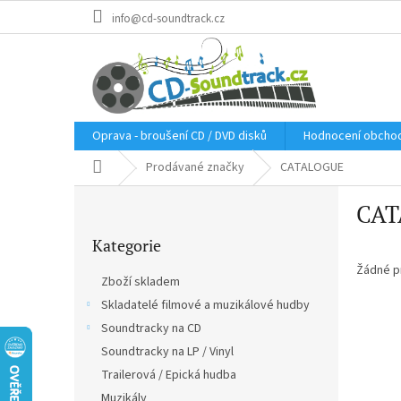
Přejít
info@cd-soundtrack.cz
na
obsah
Oprava - broušení CD / DVD disků
Hodnocení obcho
Domů
Prodávané značky
CATALOGUE
P
CAT
o
Přeskočit
s
Kategorie
kategorie
t
r
Žádné p
Zboží skladem
a
Skladatelé filmové a muzikálové hudby
n
Soundtracky na CD
n
í
Soundtracky na LP / Vinyl
p
Trailerová / Epická hudba
a
Muzikály