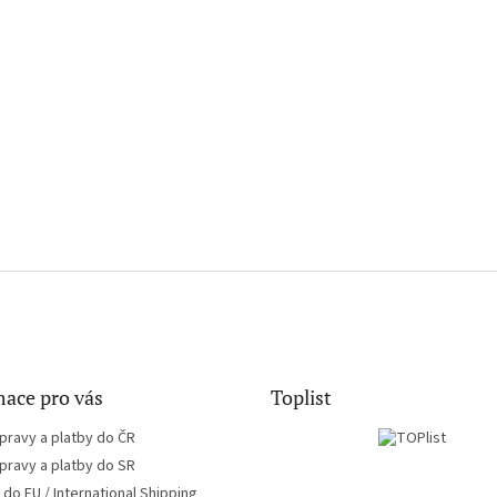
ace pro vás
Toplist
pravy a platby do ČR
pravy a platby do SR
do EU / International Shipping