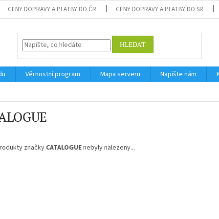
CENY DOPRAVY A PLATBY DO ČR
CENY DOPRAVY A PLATBY DO SR
HLEDAT
du
Věrnostní program
Mapa serveru
Napište nám
ALOGUE
rodukty značky
CATALOGUE
nebyly nalezeny...