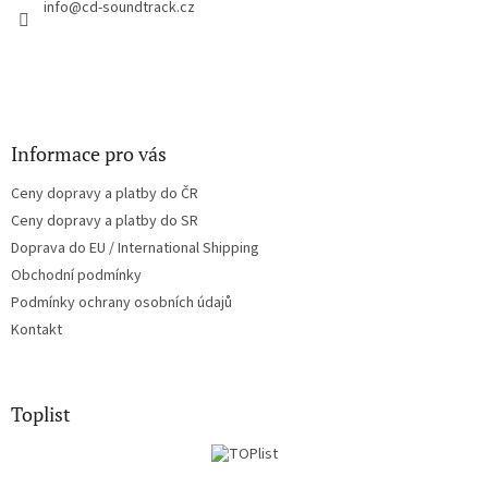
í
info
@
cd-soundtrack.cz
p
r
v
k
y
v
ý
Informace pro vás
p
i
Ceny dopravy a platby do ČR
s
u
Ceny dopravy a platby do SR
Doprava do EU / International Shipping
Obchodní podmínky
Podmínky ochrany osobních údajů
Kontakt
Toplist