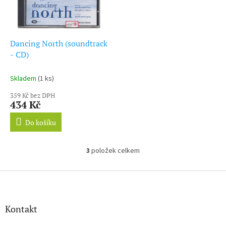
Dancing North (soundtrack
- CD)
Skladem
(1 ks)
359 Kč bez DPH
434 Kč
Do košíku
3
položek celkem
O
v
l
Z
á
á
d
p
a
a
Kontakt
c
t
í