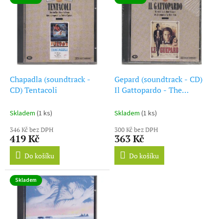
ý
r
p
o
i
d
s
u
p
k
r
t
o
ů
d
Chapadla (soundtrack -
Gepard (soundtrack - CD)
u
CD) Tentacoli
Il Gattopardo - The
k
Leopard
t
Skladem
(1 ks)
Skladem
(1 ks)
ů
346 Kč bez DPH
300 Kč bez DPH
419 Kč
363 Kč
Do košíku
Do košíku
Skladem