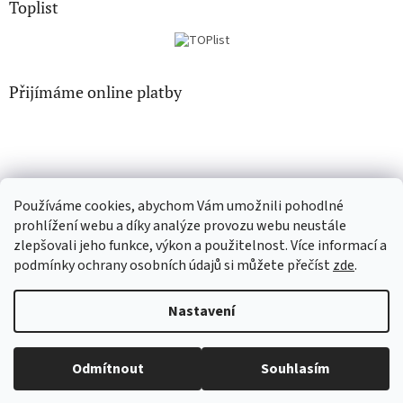
Toplist
Přijímáme online platby
Používáme cookies, abychom Vám umožnili pohodlné
CD-hudba.cz
EN-filmy.cz
prohlížení webu a díky analýze provozu webu neustále
zlepšovali jeho funkce, výkon a použitelnost. Více informací a
podmínky ochrany osobních údajů si můžete přečíst
zde
.
Vytvořil Shoptet
Nastavení
Copyright 2026
CD-Soundtrack.cz
. Všechna práva vyhrazena.
Odmítnout
Souhlasím
Upravit nastavení cookies