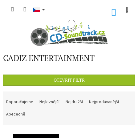
Přejít
na
NÁKU
obsah
KOŠÍK
CADIZ ENTERTAINMENT
OTEVŘÍT FILTR
Ř
a
Doporučujeme
Nejlevnější
Nejdražší
Nejprodávanější
z
e
Abecedně
n
í
V
p