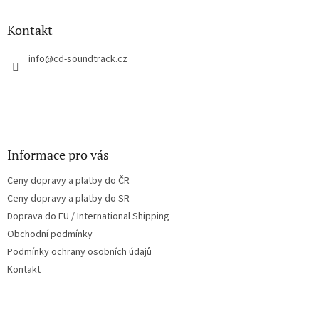
d
p
a
a
Kontakt
c
t
í
í
info
@
cd-soundtrack.cz
p
r
v
k
y
v
ý
Informace pro vás
p
i
Ceny dopravy a platby do ČR
s
u
Ceny dopravy a platby do SR
Doprava do EU / International Shipping
Obchodní podmínky
Podmínky ochrany osobních údajů
Kontakt