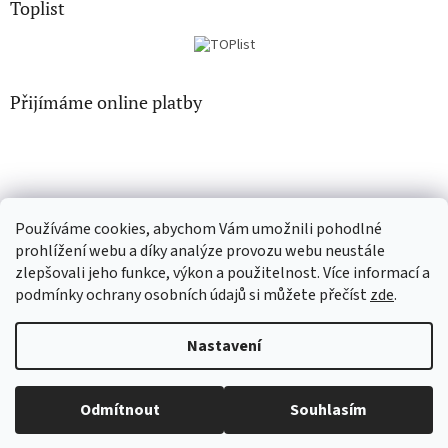
Toplist
Přijímáme online platby
Používáme cookies, abychom Vám umožnili pohodlné
CD-hudba.cz
EN-filmy.cz
prohlížení webu a díky analýze provozu webu neustále
zlepšovali jeho funkce, výkon a použitelnost. Více informací a
podmínky ochrany osobních údajů si můžete přečíst
zde
.
Vytvořil Shoptet
Nastavení
Copyright 2026
CD-Soundtrack.cz
. Všechna práva vyhrazena.
Odmítnout
Souhlasím
Upravit nastavení cookies