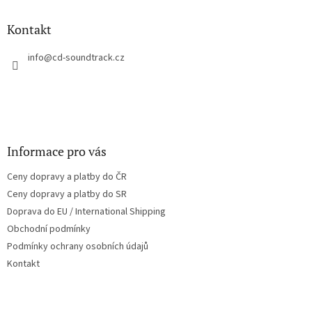
d
p
a
a
Kontakt
c
t
í
í
info
@
cd-soundtrack.cz
p
r
v
k
y
v
ý
Informace pro vás
p
i
Ceny dopravy a platby do ČR
s
u
Ceny dopravy a platby do SR
Doprava do EU / International Shipping
Obchodní podmínky
Podmínky ochrany osobních údajů
Kontakt