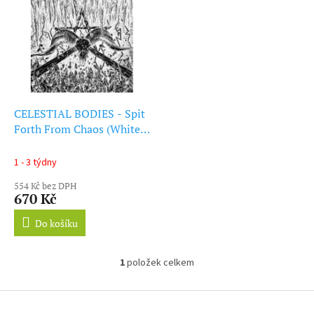
ý
r
p
o
i
d
s
u
p
k
r
t
o
ů
d
CELESTIAL BODIES - Spit
u
Forth From Chaos (White
k
Vinyl) (LP)
t
1 - 3 týdny
ů
554 Kč bez DPH
670 Kč
Do košíku
1
položek celkem
O
v
l
Z
á
á