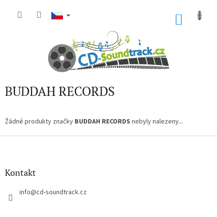
Přejít
na
NÁKU
obsah
KOŠÍK
BUDDAH RECORDS
Žádné produkty značky
BUDDAH RECORDS
nebyly nalezeny...
Z
á
p
a
Kontakt
t
í
info
@
cd-soundtrack.cz