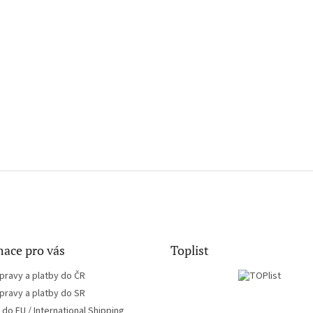
ace pro vás
Toplist
pravy a platby do ČR
pravy a platby do SR
do EU / International Shipping