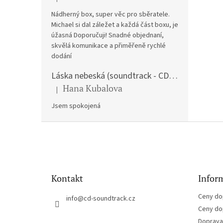
Hodnocení produktu je 5 z 5 hvězdiček.
Nádherný box, super věc pro sběratele.
Michael si dal záležet a každá část boxu, je
úžasná Doporučuji! Snadné objednaní,
skvělá komunikace a přiměřeně rychlé
dodání
Láska nebeská (soundtrack - CD) Love Actually
Hana Kubalova
|
Hodnocení produktu je 5 z 5 hvězdiček.
Jsem spokojená
Z
á
p
a
t
Kontakt
Inform
í
Ceny do
info
@
cd-soundtrack.cz
Ceny do
Doprava 