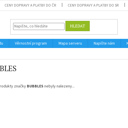
CENY DOPRAVY A PLATBY DO ČR
CENY DOPRAVY A PLATBY DO SR
HLEDAT
du
Věrnostní program
Mapa serveru
Napište nám
BLES
rodukty značky
BUBBLES
nebyly nalezeny...