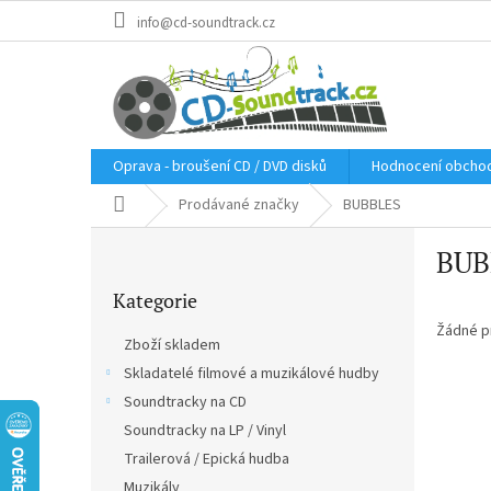
Přejít
info@cd-soundtrack.cz
na
obsah
Oprava - broušení CD / DVD disků
Hodnocení obcho
Domů
Prodávané značky
BUBBLES
P
BUB
o
Přeskočit
s
Kategorie
kategorie
t
r
Žádné p
Zboží skladem
a
Skladatelé filmové a muzikálové hudby
n
Soundtracky na CD
n
í
Soundtracky na LP / Vinyl
p
Trailerová / Epická hudba
a
Muzikály