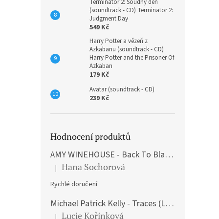
Terminátor 2: Soudný den
(soundtrack - CD) Terminator 2:
Judgment Day
549 Kč
Harry Potter a vězeň z
Azkabanu (soundtrack - CD)
Harry Potter and the Prisoner Of
Azkaban
179 Kč
Avatar (soundtrack - CD)
239 Kč
Hodnocení produktů
AMY WINEHOUSE - Back To Black (LP)
Hana Sochorová
|
Hodnocení produktu je 5 z 5 hvězdiček.
Rychlé doručení
Michael Patrick Kelly - Traces (Limited Edition) (Premium Box-Set) (LP)
Lucie Kořínková
|