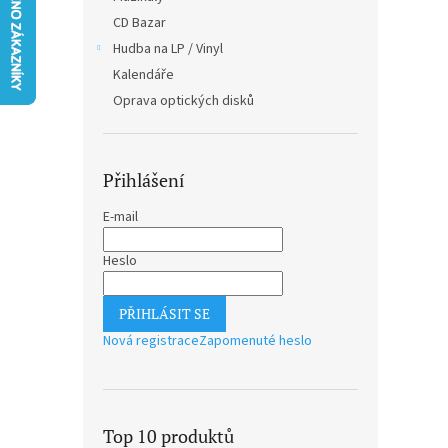
n
CD Bazar
e
Hudba na LP / Vinyl
l
Kalendáře
Oprava optických disků
Přihlášení
E-mail
Heslo
PŘIHLÁSIT SE
Nová registrace
Zapomenuté heslo
Top 10 produktů