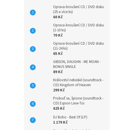
Oprava-broušení CD / DVD disku
(25 a více ks)
60 Kč
Oprava-broušení CD / DVD disku
(1-10 ks)
70 Kč
Oprava-broušení CD / DVD disku
(11-24 ks)
65 Kč
GIBSON, DAUGHN - ME MOAN -
BONUS SINGLE
89 Kč
Království nebeské (soundtrack -
CD) Kingdom of Heaven
299 Kč
Probuď se, špione (soundtrack -
CD) Espion Leve-Toi
625 Kč
DJ Bobo - Best Of (LP)
1 179 Kč