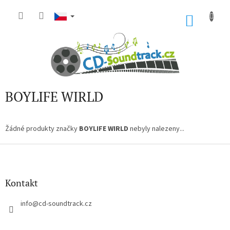
Přejít
na
NÁKU
obsah
KOŠÍK
BOYLIFE WIRLD
Žádné produkty značky
BOYLIFE WIRLD
nebyly nalezeny...
Z
á
p
a
Kontakt
t
í
info
@
cd-soundtrack.cz