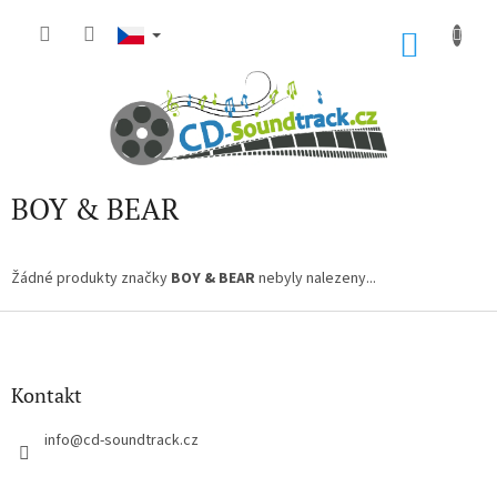
Přejít
na
NÁKU
obsah
KOŠÍK
BOY & BEAR
Žádné produkty značky
BOY & BEAR
nebyly nalezeny...
Z
á
p
a
Kontakt
t
í
info
@
cd-soundtrack.cz