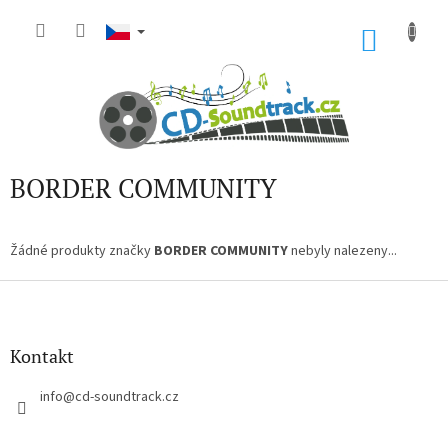
Přejít
na
NÁKU
obsah
KOŠÍK
BORDER COMMUNITY
Žádné produkty značky
BORDER COMMUNITY
nebyly nalezeny...
Z
á
p
a
Kontakt
t
í
info
@
cd-soundtrack.cz