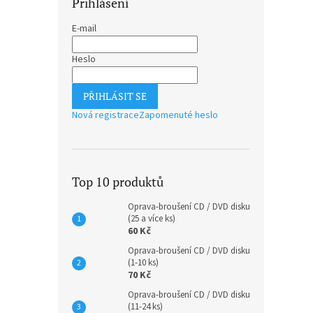
Přihlášení
E-mail
Heslo
PŘIHLÁSIT SE
Nová registrace
Zapomenuté heslo
Top 10 produktů
Oprava-broušení CD / DVD disku
(25 a více ks)
60 Kč
Oprava-broušení CD / DVD disku
(1-10 ks)
70 Kč
Oprava-broušení CD / DVD disku
(11-24 ks)