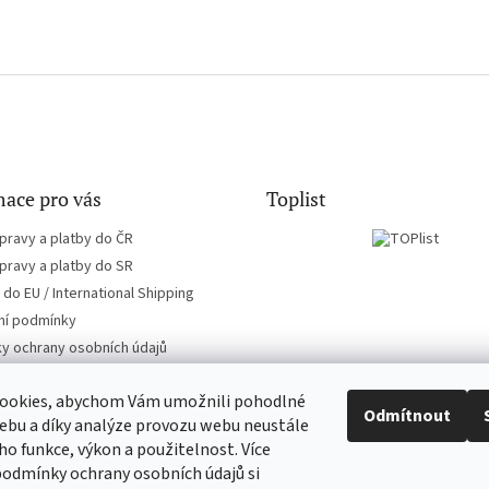
ace pro vás
Toplist
pravy a platby do ČR
pravy a platby do SR
do EU / International Shipping
í podmínky
y ochrany osobních údajů
ookies, abychom Vám umožnili pohodlné
Odmítnout
ebu a díky analýze provozu webu neustále
eho funkce, výkon a použitelnost. Více
CD-hudba.cz
EN-filmy.cz
podmínky ochrany osobních údajů si