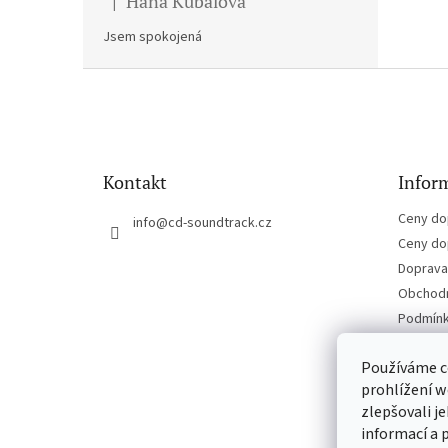
Hana Kubalova
|
Hodnocení produktu je 5 z 5 hvězdiček.
Jsem spokojená
Z
á
p
a
t
Kontakt
Inform
í
Ceny do
info
@
cd-soundtrack.cz
Ceny do
Doprava 
Obchodn
Podmínk
Kontakt
Používáme c
prohlížení w
zlepšovali j
informací a 