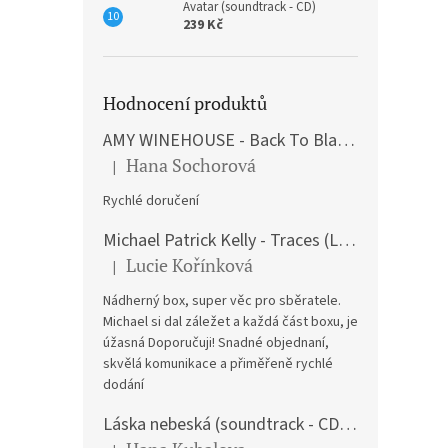
Avatar (soundtrack - CD)
239 Kč
Hodnocení produktů
AMY WINEHOUSE - Back To Black (LP)
Hana Sochorová
|
Hodnocení produktu je 5 z 5 hvězdiček.
Rychlé doručení
Michael Patrick Kelly - Traces (Limited Edition) (Premium Box-Set) (LP)
Lucie Kořínková
|
Hodnocení produktu je 5 z 5 hvězdiček.
Nádherný box, super věc pro sběratele.
Michael si dal záležet a každá část boxu, je
úžasná Doporučuji! Snadné objednaní,
skvělá komunikace a přiměřeně rychlé
dodání
Láska nebeská (soundtrack - CD) Love Actually