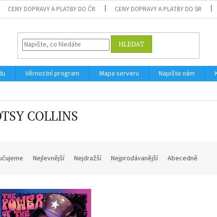
CENY DOPRAVY A PLATBY DO ČR
CENY DOPRAVY A PLATBY DO SR
HLEDAT
du
Věrnostní program
Mapa serveru
Napište nám
TSY COLLINS
učujeme
Nejlevnější
Nejdražší
Nejprodávanější
Abecedně