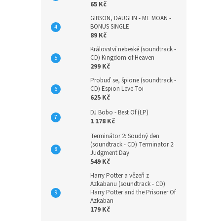
65 Kč
GIBSON, DAUGHN - ME MOAN -
BONUS SINGLE
89 Kč
Království nebeské (soundtrack -
CD) Kingdom of Heaven
299 Kč
Probuď se, špione (soundtrack -
CD) Espion Leve-Toi
625 Kč
DJ Bobo - Best Of (LP)
1 178 Kč
Terminátor 2: Soudný den
(soundtrack - CD) Terminator 2:
Judgment Day
549 Kč
Harry Potter a vězeň z
Azkabanu (soundtrack - CD)
Harry Potter and the Prisoner Of
Azkaban
179 Kč