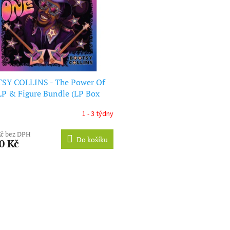
SY COLLINS - The Power Of
P & Figure Bundle (LP Box
1 - 3 týdny
Kč bez DPH
Do košíku
0 Kč
O
v
l
á
d
a
c