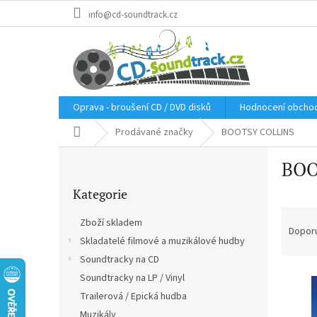
Přejít
info@cd-soundtrack.cz
na
obsah
Oprava - broušení CD / DVD disků
Hodnocení obcho
Domů
Prodávané značky
BOOTSY COLLINS
P
BOO
o
Přeskočit
s
Kategorie
kategorie
t
Ř
r
Zboží skladem
a
a
Dopor
Skladatelé filmové a muzikálové hudby
z
n
e
Soundtracky na CD
n
V
n
í
Soundtracky na LP / Vinyl
ý
í
p
Trailerová / Epická hudba
p
p
a
Muzikály