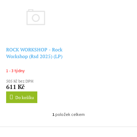
ý
r
p
o
i
d
s
u
p
k
r
t
o
ů
d
ROCK WORKSHOP - Rock
u
Workshop (Rsd 2025) (LP)
k
t
1 - 3 týdny
ů
505 Kč bez DPH
611 Kč
Do košíku
1
položek celkem
O
v
l
Z
á
á