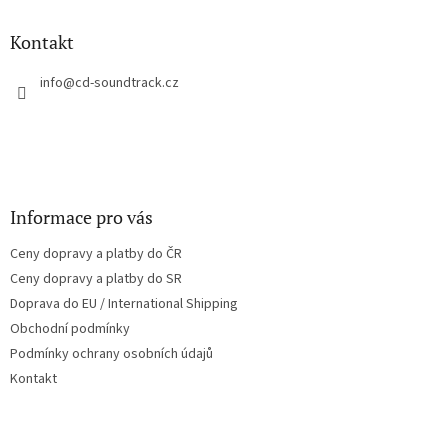
d
p
a
a
Kontakt
c
t
í
í
info
@
cd-soundtrack.cz
p
r
v
k
y
v
ý
Informace pro vás
p
i
Ceny dopravy a platby do ČR
s
u
Ceny dopravy a platby do SR
Doprava do EU / International Shipping
Obchodní podmínky
Podmínky ochrany osobních údajů
Kontakt