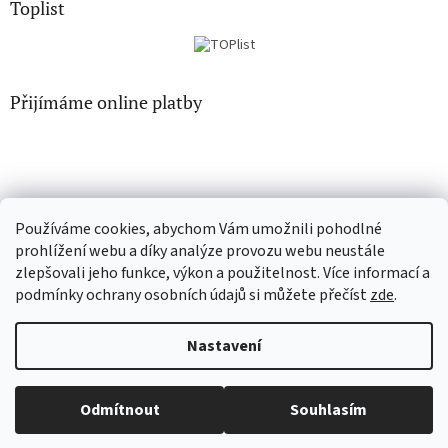
Toplist
Přijímáme online platby
Používáme cookies, abychom Vám umožnili pohodlné
CD-hudba.cz
EN-filmy.cz
prohlížení webu a díky analýze provozu webu neustále
zlepšovali jeho funkce, výkon a použitelnost. Více informací a
podmínky ochrany osobních údajů si můžete přečíst
zde
.
Vytvořil Shoptet
Nastavení
Copyright 2026
CD-Soundtrack.cz
. Všechna práva vyhrazena.
Upravit nastavení cookies
Odmítnout
Souhlasím