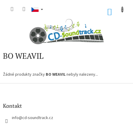
Přejít
na
NÁKU
obsah
KOŠÍK
BO WEAVIL
Žádné produkty značky
BO WEAVIL
nebyly nalezeny...
Z
á
p
a
Kontakt
t
í
info
@
cd-soundtrack.cz