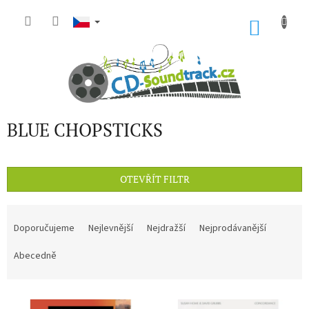
Přejít
na
NÁKU
obsah
KOŠÍK
BLUE CHOPSTICKS
OTEVŘÍT FILTR
Ř
a
Doporučujeme
Nejlevnější
Nejdražší
Nejprodávanější
z
e
Abecedně
n
í
V
p