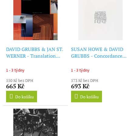
ý
r
p
o
i
d
s
u
p
k
r
t
o
ů
d
DAVID GRUBBS & JAN ST.
SUSAN HOWE & DAVID
u
WERNER - Translation
GRUBBS - Concordance
k
From Unspecified (LP)
(LP)
t
1 - 3 týdny
1 - 3 týdny
ů
550 Kč bez DPH
573 Kč bez DPH
665 Kč
693 Kč
Do košíku
Do košíku