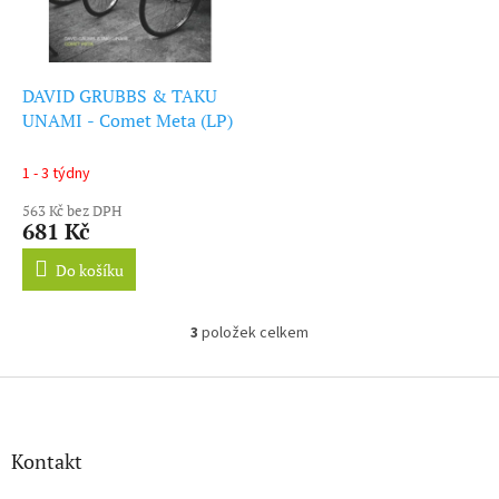
DAVID GRUBBS & TAKU
UNAMI - Comet Meta (LP)
1 - 3 týdny
563 Kč bez DPH
681 Kč
Do košíku
3
položek celkem
O
v
l
Z
á
á
d
p
a
a
Kontakt
c
t
í