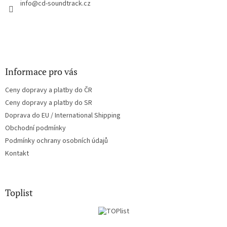
í
info
@
cd-soundtrack.cz
p
r
v
k
y
v
ý
Informace pro vás
p
i
Ceny dopravy a platby do ČR
s
u
Ceny dopravy a platby do SR
Doprava do EU / International Shipping
Obchodní podmínky
Podmínky ochrany osobních údajů
Kontakt
Toplist