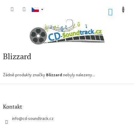
Přejít
na
NÁKU
obsah
KOŠÍK
Blizzard
Žádné produkty značky
Blizzard
nebyly nalezeny...
Z
á
p
a
Kontakt
t
í
info
@
cd-soundtrack.cz