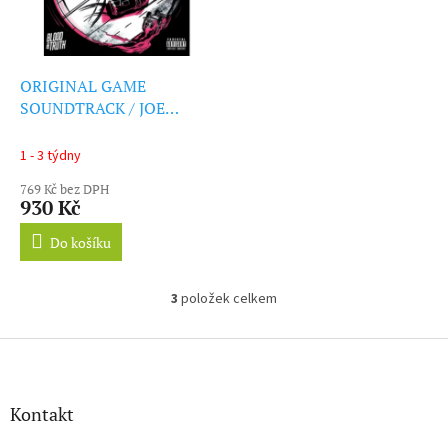
ORIGINAL GAME
SOUNDTRACK / JOE
THWAITES & JIM
FOWLER - Blood & Truth
1 - 3 týdny
(Transparent Pink/Clear
769 Kč bez DPH
Vinyl) (LP)
930 Kč
Do košíku
3
položek celkem
O
v
l
Z
á
á
d
p
a
a
Kontakt
c
t
í