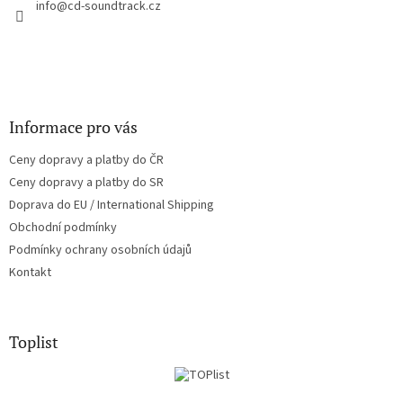
í
info
@
cd-soundtrack.cz
p
r
v
k
y
v
ý
Informace pro vás
p
i
Ceny dopravy a platby do ČR
s
u
Ceny dopravy a platby do SR
Doprava do EU / International Shipping
Obchodní podmínky
Podmínky ochrany osobních údajů
Kontakt
Toplist