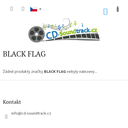
Přejít
na
NÁKU
obsah
KOŠÍK
BLACK FLAG
Žádné produkty značky
BLACK FLAG
nebyly nalezeny...
Z
á
p
a
Kontakt
t
í
info
@
cd-soundtrack.cz