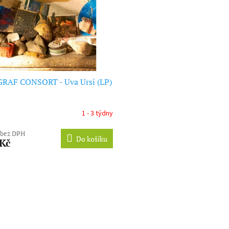
GRAF CONSORT - Uva Ursi (LP)
1 - 3 týdny
 bez DPH
Do košíku
 Kč
O
v
l
á
d
a
c