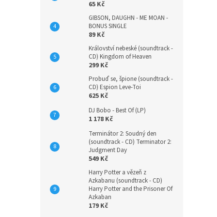
65 Kč
GIBSON, DAUGHN - ME MOAN -
BONUS SINGLE
89 Kč
Království nebeské (soundtrack -
CD) Kingdom of Heaven
299 Kč
Probuď se, špione (soundtrack -
CD) Espion Leve-Toi
625 Kč
DJ Bobo - Best Of (LP)
1 178 Kč
Terminátor 2: Soudný den
(soundtrack - CD) Terminator 2:
Judgment Day
549 Kč
Harry Potter a vězeň z
Azkabanu (soundtrack - CD)
Harry Potter and the Prisoner Of
Azkaban
179 Kč