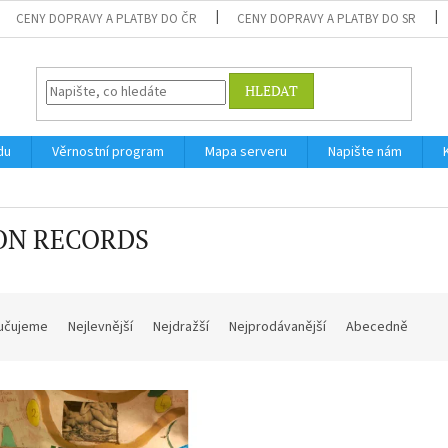
CENY DOPRAVY A PLATBY DO ČR
CENY DOPRAVY A PLATBY DO SR
HLEDAT
du
Věrnostní program
Mapa serveru
Napište nám
ON RECORDS
učujeme
Nejlevnější
Nejdražší
Nejprodávanější
Abecedně