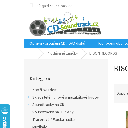
Přejít
info@cd-soundtrack.cz
na
obsah
Oprava - broušení CD / DVD disků
Hodnocení obcho
Domů
Prodávané značky
BISON RECORDS
P
BIS
o
Přeskočit
s
Kategorie
kategorie
t
Ř
r
Zboží skladem
a
a
Dopor
Skladatelé filmové a muzikálové hudby
z
n
e
Soundtracky na CD
n
V
n
í
Soundtracky na LP / Vinyl
ý
í
p
Trailerová / Epická hudba
p
p
a
Muzikály