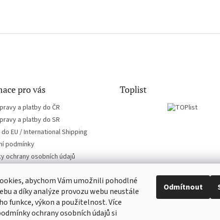
ace pro vás
Toplist
pravy a platby do ČR
pravy a platby do SR
do EU / International Shipping
í podmínky
y ochrany osobních údajů
ookies, abychom Vám umožnili pohodlné
Odmítnout
ebu a díky analýze provozu webu neustále
eho funkce, výkon a použitelnost. Více
CD-hudba.cz
EN-filmy.cz
podmínky ochrany osobních údajů si