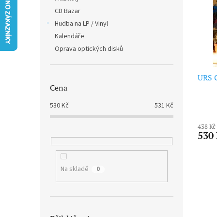
i
r
n
CD Bazar
s
o
e
p
Hudba na LP / Vinyl
d
l
r
u
Kalendáře
o
k
Oprava optických disků
d
t
u
ů
k
URS 
Cena
t
ů
530
Kč
531
Kč
438 Kč
530
Na skladě
0