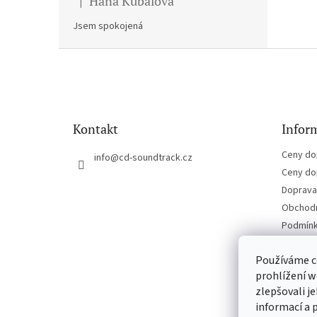
Hana Kubalova
|
Hodnocení produktu je 5 z 5 hvězdiček.
Jsem spokojená
Z
á
p
a
t
Kontakt
Inform
í
Ceny do
info
@
cd-soundtrack.cz
Ceny do
Doprava 
Obchodn
Podmínk
Kontakt
Používáme c
prohlížení w
zlepšovali j
informací a 