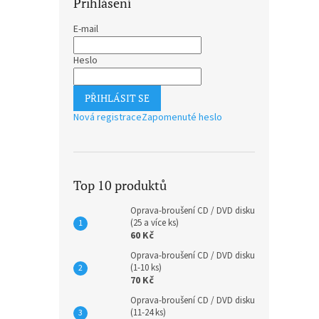
Přihlášení
E-mail
Heslo
PŘIHLÁSIT SE
Nová registrace
Zapomenuté heslo
Top 10 produktů
Oprava-broušení CD / DVD disku
(25 a více ks)
60 Kč
Oprava-broušení CD / DVD disku
(1-10 ks)
70 Kč
Oprava-broušení CD / DVD disku
(11-24 ks)