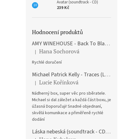
Avatar (soundtrack - CD)
239 Kč
Hodnocení produktů
AMY WINEHOUSE - Back To Black (LP)
Hana Sochorová
|
Hodnocení produktu je 5 z 5 hvězdiček.
Rychlé doručení
Michael Patrick Kelly - Traces (Limited Edition) (Premium Box-Set) (LP)
Lucie Kořínková
|
Hodnocení produktu je 5 z 5 hvězdiček.
Nádherný box, super věc pro sběratele.
Michael si dal záležet a každá část boxu, je
úžasná Doporučuji! Snadné objednaní,
skvělá komunikace a přiměřeně rychlé
dodání
Láska nebeská (soundtrack - CD) Love Actually