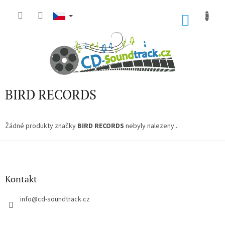
Přejít
na
NÁKU
obsah
KOŠÍK
BIRD RECORDS
Žádné produkty značky
BIRD RECORDS
nebyly nalezeny...
Z
á
p
a
Kontakt
t
í
info
@
cd-soundtrack.cz