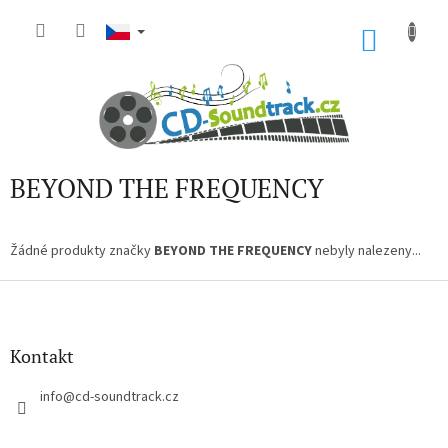
Přejít
na
NÁKU
obsah
KOŠÍK
BEYOND THE FREQUENCY
Žádné produkty značky
BEYOND THE FREQUENCY
nebyly nalezeny...
Z
á
p
a
Kontakt
t
í
info
@
cd-soundtrack.cz