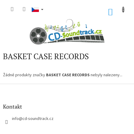
Přejít
na
NÁKU
obsah
KOŠÍK
BASKET CASE RECORDS
Žádné produkty značky
BASKET CASE RECORDS
nebyly nalezeny...
Z
á
p
a
Kontakt
t
í
info
@
cd-soundtrack.cz