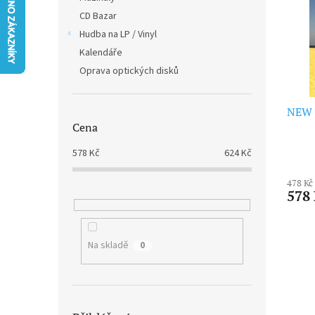
i
r
n
CD Bazar
s
o
e
p
Hudba na LP / Vinyl
d
l
r
u
Kalendáře
o
k
Oprava optických disků
d
t
u
ů
NEW 
k
Cena
t
ů
578
Kč
624
Kč
478 Kč
578
Na skladě
0