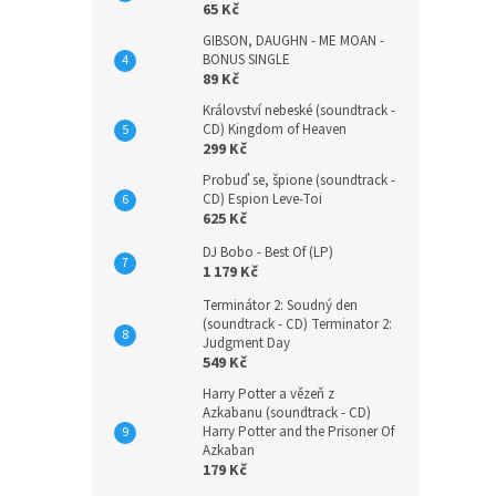
65 Kč
GIBSON, DAUGHN - ME MOAN -
BONUS SINGLE
89 Kč
Království nebeské (soundtrack -
CD) Kingdom of Heaven
299 Kč
Probuď se, špione (soundtrack -
CD) Espion Leve-Toi
625 Kč
DJ Bobo - Best Of (LP)
1 179 Kč
Terminátor 2: Soudný den
(soundtrack - CD) Terminator 2:
Judgment Day
549 Kč
Harry Potter a vězeň z
Azkabanu (soundtrack - CD)
Harry Potter and the Prisoner Of
Azkaban
179 Kč