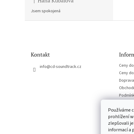
Hana Kubalova
|
Hodnocení produktu je 5 z 5 hvězdiček.
Jsem spokojená
Z
á
p
a
t
Kontakt
Inform
í
Ceny do
info
@
cd-soundtrack.cz
Ceny do
Doprava 
Obchodn
Podmínk
Kontakt
Používáme c
prohlížení w
zlepšovali j
informací a 