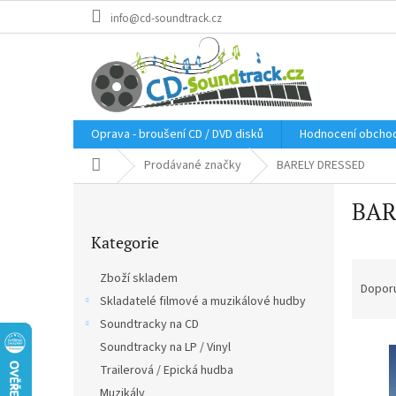
Přejít
info@cd-soundtrack.cz
na
obsah
Oprava - broušení CD / DVD disků
Hodnocení obcho
Domů
Prodávané značky
BARELY DRESSED
P
BAR
o
Přeskočit
s
Kategorie
kategorie
t
Ř
r
Zboží skladem
a
a
Dopor
Skladatelé filmové a muzikálové hudby
z
n
e
Soundtracky na CD
n
V
n
í
Soundtracky na LP / Vinyl
ý
í
p
Trailerová / Epická hudba
p
p
a
Muzikály