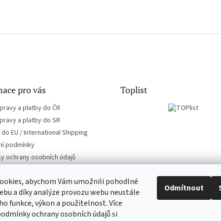
ace pro vás
Toplist
pravy a platby do ČR
pravy a platby do SR
do EU / International Shipping
í podmínky
y ochrany osobních údajů
ookies, abychom Vám umožnili pohodlné
Odmítnout
ebu a díky analýze provozu webu neustále
eho funkce, výkon a použitelnost. Více
CD-hudba.cz
EN-filmy.cz
podmínky ochrany osobních údajů si