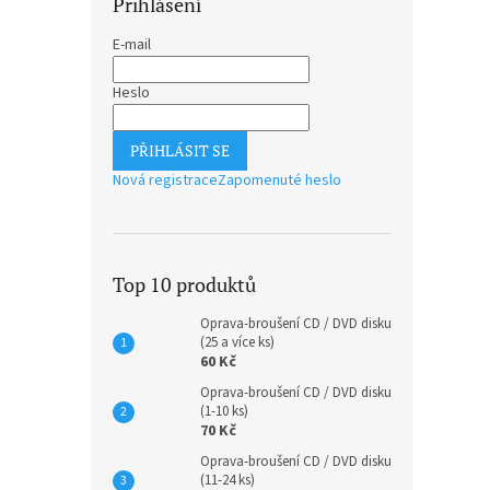
Přihlášení
E-mail
Heslo
PŘIHLÁSIT SE
Nová registrace
Zapomenuté heslo
Top 10 produktů
Oprava-broušení CD / DVD disku
(25 a více ks)
60 Kč
Oprava-broušení CD / DVD disku
(1-10 ks)
70 Kč
Oprava-broušení CD / DVD disku
(11-24 ks)