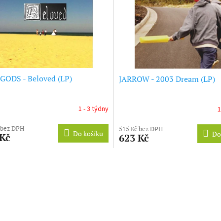
GODS - Beloved (LP)
JARROW - 2003 Dream (LP)
1 - 3 týdny
1
 bez DPH
515 Kč bez DPH
Do košíku
Do
 Kč
623 Kč
O
v
l
á
d
a
c