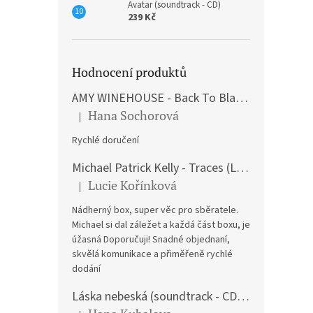
Avatar (soundtrack - CD)
239 Kč
Hodnocení produktů
AMY WINEHOUSE - Back To Black (LP)
Hana Sochorová
|
Hodnocení produktu je 5 z 5 hvězdiček.
Rychlé doručení
Michael Patrick Kelly - Traces (Limited Edition) (Premium Box-Set) (LP)
Lucie Kořínková
|
Hodnocení produktu je 5 z 5 hvězdiček.
Nádherný box, super věc pro sběratele.
Michael si dal záležet a každá část boxu, je
úžasná Doporučuji! Snadné objednaní,
skvělá komunikace a přiměřeně rychlé
dodání
Láska nebeská (soundtrack - CD) Love Actually