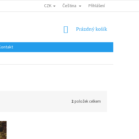
CZK
Čeština
DOPRAVA DO EU / INTERNATIONAL SHIPPING
Přihlášení
OBCHODNÍ PODMÍNKY
NÁKUPNÍ
Prázdný košík
KOŠÍK
Kontakt
2
položek celkem