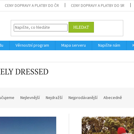
CENY DOPRAVY A PLATBY DO ČR
CENY DOPRAVY A PLATBY DO SR
HLEDAT
du
Věrnostní program
Mapa serveru
Napište nám
ELY DRESSED
učujeme
Nejlevnější
Nejdražší
Nejprodávanější
Abecedně