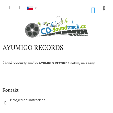
Přejít
na
NÁKU
obsah
KOŠÍK
AYUMIGO RECORDS
Žádné produkty značky
AYUMIGO RECORDS
nebyly nalezeny...
Z
á
p
a
Kontakt
t
í
info
@
cd-soundtrack.cz