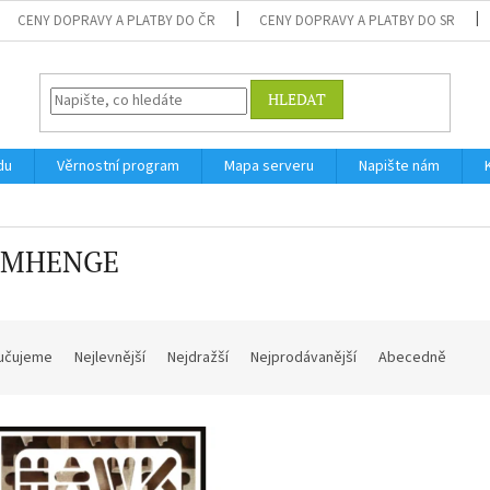
CENY DOPRAVY A PLATBY DO ČR
CENY DOPRAVY A PLATBY DO SR
HLEDAT
du
Věrnostní program
Mapa serveru
Napište nám
OMHENGE
učujeme
Nejlevnější
Nejdražší
Nejprodávanější
Abecedně