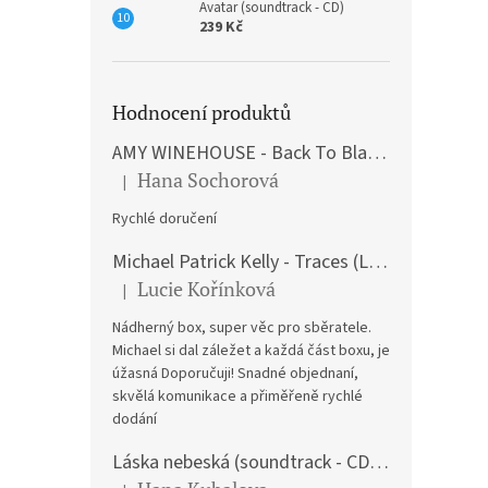
Avatar (soundtrack - CD)
239 Kč
Hodnocení produktů
AMY WINEHOUSE - Back To Black (LP)
Hana Sochorová
|
Hodnocení produktu je 5 z 5 hvězdiček.
Rychlé doručení
Michael Patrick Kelly - Traces (Limited Edition) (Premium Box-Set) (LP)
Lucie Kořínková
|
Hodnocení produktu je 5 z 5 hvězdiček.
Nádherný box, super věc pro sběratele.
Michael si dal záležet a každá část boxu, je
úžasná Doporučuji! Snadné objednaní,
skvělá komunikace a přiměřeně rychlé
dodání
Láska nebeská (soundtrack - CD) Love Actually