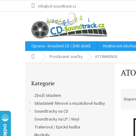
Přejít
info@cd-soundtrack.cz
na
obsah
Oprava - broušení CD / DVD disků
Hodnocení obcho
Domů
Prodávané značky
ATOMHENGE
P
AT
o
Přeskočit
s
Kategorie
kategorie
t
Ř
r
Zboží skladem
a
a
Dopor
Skladatelé filmové a muzikálové hudby
z
n
e
Soundtracky na CD
n
V
n
í
Soundtracky na LP / Vinyl
ý
í
p
Trailerová / Epická hudba
p
p
a
Muzikály