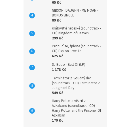
65 Kč
GIBSON, DAUGHN - ME MOAN -
BONUS SINGLE
89 Kč
Království nebeské (soundtrack -
CD) Kingdom of Heaven
299 Kč
Probuď se, špione (soundtrack -
CD) Espion Leve-Toi
625 Kč
DJ Bobo - Best Of (LP)
1 178 Kč
Terminátor 2: Soudný den
(soundtrack - CD) Terminator 2:
Judgment Day
549 Kč
Harry Potter a vězeň z
Azkabanu (soundtrack - CD)
Harry Potter and the Prisoner Of
Azkaban
179 Kč