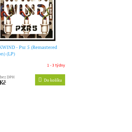
WIND - Pxr 5 (Remastered
on) (LP)
1 - 3 týdny
 bez DPH
Do košíku
 Kč
O
v
l
á
d
a
c