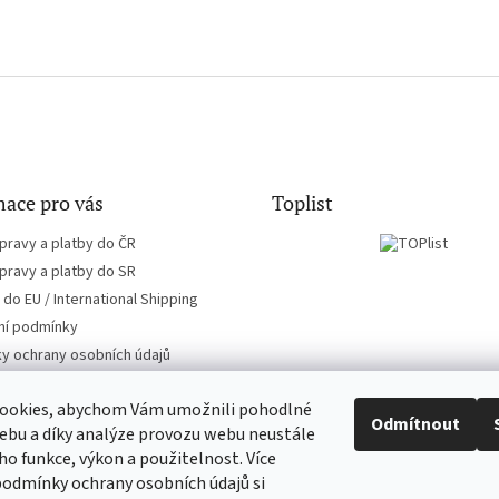
ace pro vás
Toplist
pravy a platby do ČR
pravy a platby do SR
do EU / International Shipping
í podmínky
y ochrany osobních údajů
ookies, abychom Vám umožnili pohodlné
Odmítnout
ebu a díky analýze provozu webu neustále
eho funkce, výkon a použitelnost. Více
CD-hudba.cz
EN-filmy.cz
podmínky ochrany osobních údajů si