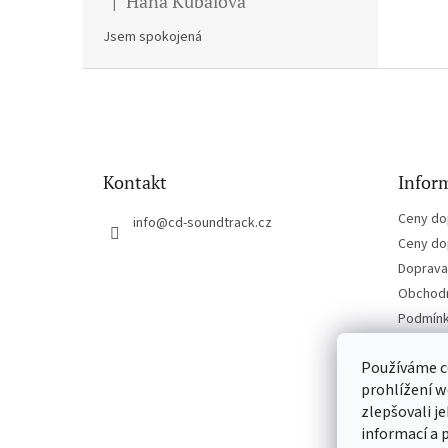
Hana Kubalova
|
Hodnocení produktu je 5 z 5 hvězdiček.
Jsem spokojená
Z
á
p
a
t
Kontakt
Inform
í
Ceny do
info
@
cd-soundtrack.cz
Ceny do
Doprava 
Obchodn
Podmínk
Kontakt
Používáme c
prohlížení w
zlepšovali j
informací a 