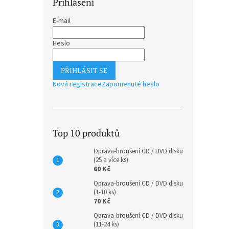
Přihlášení
E-mail
Heslo
PŘIHLÁSIT SE
Nová registrace
Zapomenuté heslo
Top 10 produktů
Oprava-broušení CD / DVD disku
(25 a více ks)
60 Kč
Oprava-broušení CD / DVD disku
(1-10 ks)
70 Kč
Oprava-broušení CD / DVD disku
(11-24 ks)