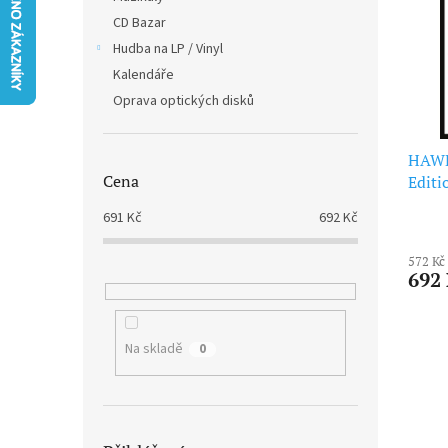
i
r
n
CD Bazar
s
o
e
p
Hudba na LP / Vinyl
d
l
r
u
Kalendáře
o
k
Oprava optických disků
d
t
u
ů
k
HAWK
Cena
t
Editi
ů
691
Kč
692
Kč
572 Kč
692
Na skladě
0