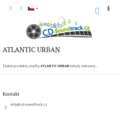
Přejít
na
NÁKU
obsah
KOŠÍK
ATLANTIC URBAN
Žádné produkty značky
ATLANTIC URBAN
nebyly nalezeny...
Z
á
p
a
Kontakt
t
í
info
@
cd-soundtrack.cz