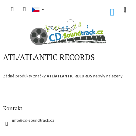
Přejít
na
NÁKU
obsah
KOŠÍK
ATL/ATLANTIC RECORDS
Žádné produkty značky
ATL/ATLANTIC RECORDS
nebyly nalezeny...
Z
á
p
a
Kontakt
t
í
info
@
cd-soundtrack.cz