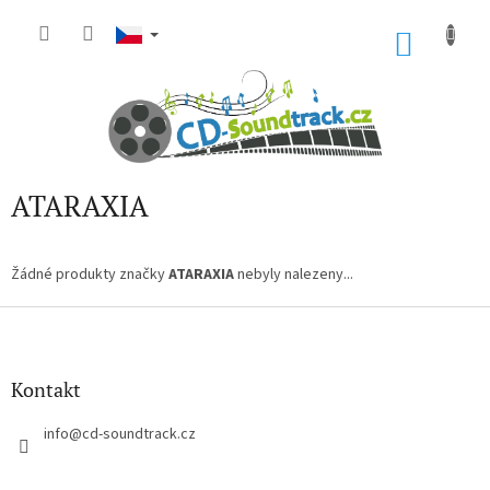
Přejít
na
NÁKU
obsah
KOŠÍK
ATARAXIA
Žádné produkty značky
ATARAXIA
nebyly nalezeny...
Z
á
p
a
Kontakt
t
í
info
@
cd-soundtrack.cz