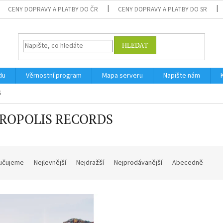
CENY DOPRAVY A PLATBY DO ČR
CENY DOPRAVY A PLATBY DO SR
HLEDAT
du
Věrnostní program
Mapa serveru
Napište nám
S
ROPOLIS RECORDS
učujeme
Nejlevnější
Nejdražší
Nejprodávanější
Abecedně