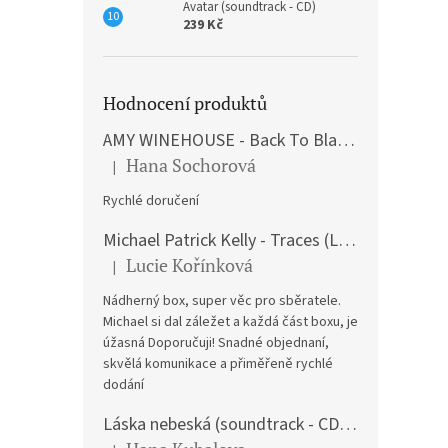
Avatar (soundtrack - CD)
239 Kč
Hodnocení produktů
AMY WINEHOUSE - Back To Black (LP)
Hana Sochorová
|
Hodnocení produktu je 5 z 5 hvězdiček.
Rychlé doručení
Michael Patrick Kelly - Traces (Limited Edition) (Premium Box-Set) (LP)
Lucie Kořínková
|
Hodnocení produktu je 5 z 5 hvězdiček.
Nádherný box, super věc pro sběratele.
Michael si dal záležet a každá část boxu, je
úžasná Doporučuji! Snadné objednaní,
skvělá komunikace a přiměřeně rychlé
dodání
Láska nebeská (soundtrack - CD) Love Actually