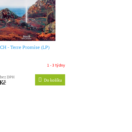
H - Terre Promise (LP)
1 - 3 týdny
 bez DPH
Do košíku
 Kč
O
v
l
á
d
a
c