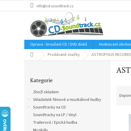
Přejít
info@cd-soundtrack.cz
na
obsah
Oprava - broušení CD / DVD disků
Hodnocení obcho
Domů
Prodávané značky
ASTROPOLIS RECORD
P
AST
o
Přeskočit
s
Kategorie
kategorie
t
Ř
r
Zboží skladem
a
a
Dopor
Skladatelé filmové a muzikálové hudby
z
n
e
Soundtracky na CD
n
V
n
í
Soundtracky na LP / Vinyl
ý
í
p
Trailerová / Epická hudba
p
p
a
Muzikály