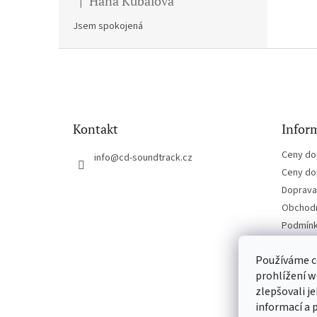
Hana Kubalova
|
Hodnocení produktu je 5 z 5 hvězdiček.
Jsem spokojená
Z
á
p
a
t
Kontakt
Inform
í
Ceny do
info
@
cd-soundtrack.cz
Ceny do
Doprava 
Obchodn
Podmínk
Kontakt
Používáme c
prohlížení w
zlepšovali j
informací a 