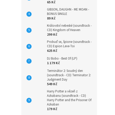
65 Kč
GIBSON, DAUGHN - ME MOAN -
BONUS SINGLE
89 Kč
Království nebeské (soundtrack -
CD) Kingdom of Heaven
299 Kč
Probuď se, špione (soundtrack -
CD) Espion Leve-Toi
625 Kč
DJ Bobo - Best Of (LP)
1 179 Kč
Terminátor 2: Soudný den
(soundtrack - CD) Terminator 2:
Judgment Day
549 Kč
Harry Potter a vězeň z
Azkabanu (soundtrack - CD)
Harry Potter and the Prisoner Of
Azkaban
179 Kč