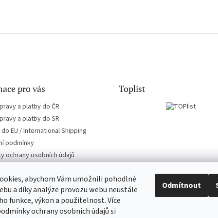
ace pro vás
Toplist
pravy a platby do ČR
pravy a platby do SR
do EU / International Shipping
í podmínky
y ochrany osobních údajů
ookies, abychom Vám umožnili pohodlné
Odmítnout
ebu a díky analýze provozu webu neustále
eho funkce, výkon a použitelnost. Více
CD-hudba.cz
EN-filmy.cz
podmínky ochrany osobních údajů si