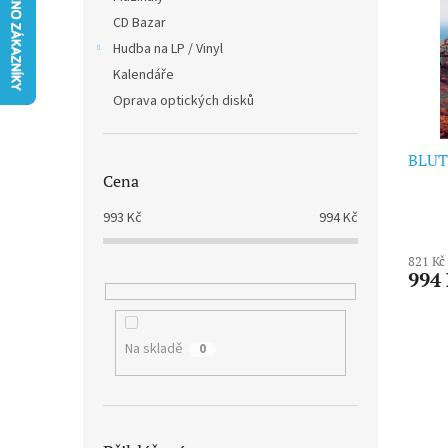
i
r
n
CD Bazar
s
o
e
p
Hudba na LP / Vinyl
d
l
r
u
Kalendáře
o
k
Oprava optických disků
d
t
u
ů
k
BLUTC
Cena
t
ů
993
Kč
994
Kč
821 Kč
994
Na skladě
0