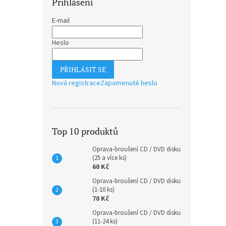
Přihlášení
E-mail
Heslo
PŘIHLÁSIT SE
Nová registrace
Zapomenuté heslo
Top 10 produktů
Oprava-broušení CD / DVD disku
(25 a více ks)
60 Kč
Oprava-broušení CD / DVD disku
(1-10 ks)
70 Kč
Oprava-broušení CD / DVD disku
(11-24 ks)