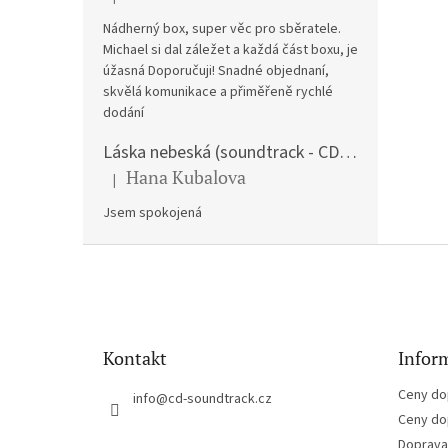
Hodnocení produktu je 5 z 5 hvězdiček.
Nádherný box, super věc pro sběratele.
Michael si dal záležet a každá část boxu, je
úžasná Doporučuji! Snadné objednaní,
skvělá komunikace a přiměřeně rychlé
dodání
Láska nebeská (soundtrack - CD) Love Actually
Hana Kubalova
|
Hodnocení produktu je 5 z 5 hvězdiček.
Jsem spokojená
Z
á
p
a
t
Kontakt
Inform
í
Ceny do
info
@
cd-soundtrack.cz
Ceny do
Doprava 