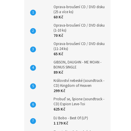
Oprava-broušení CD / DVD disku
(25 a více ks)
60 Kč
Oprava-broušení CD / DVD disku
(1-10 ks)
70 Kč
Oprava-broušení CD / DVD disku
(11-24 ks)
65 Kč
GIBSON, DAUGHN - ME MOAN -
BONUS SINGLE
89 Kč
Království nebeské (soundtrack -
CD) Kingdom of Heaven
299 Kč
Probuď se, špione (soundtrack -
CD) Espion Leve-Toi
625 Kč
DJ Bobo - Best Of (LP)
1 179 Kč