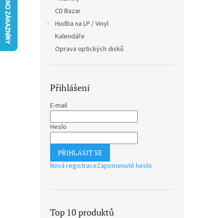
n
CD Bazar
e
Hudba na LP / Vinyl
l
Kalendáře
Oprava optických disků
Přihlášení
E-mail
Heslo
PŘIHLÁSIT SE
Nová registrace
Zapomenuté heslo
Top 10 produktů