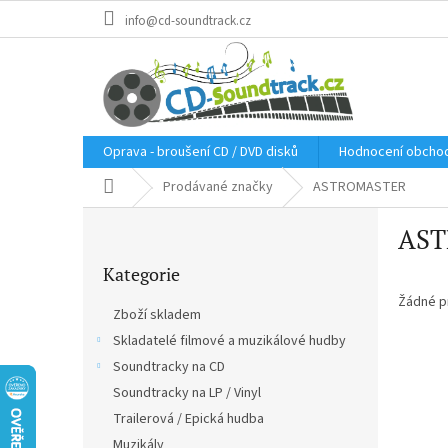
Přejít
info@cd-soundtrack.cz
na
obsah
Oprava - broušení CD / DVD disků
Hodnocení obcho
Domů
Prodávané značky
ASTROMASTER
P
AS
o
Přeskočit
s
Kategorie
kategorie
t
r
Žádné p
Zboží skladem
a
Skladatelé filmové a muzikálové hudby
n
Soundtracky na CD
n
í
Soundtracky na LP / Vinyl
p
Trailerová / Epická hudba
a
Muzikály