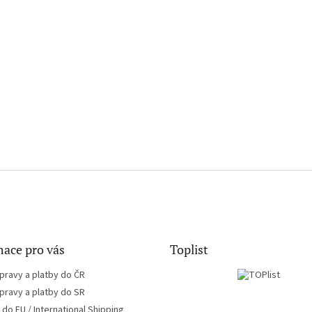
ace pro vás
Toplist
pravy a platby do ČR
pravy a platby do SR
do EU / International Shipping