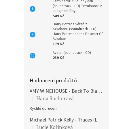
Terminátor 2: Soudný den
(soundtrack - CD) Terminator 2:
Judgment Day
549 Kč
Harry Potter a vězeň z
Azkabanu (soundtrack - CD)
Harry Potter and the Prisoner Of
Azkaban
179 Kč
Avatar (soundtrack - CD)
239 Kč
Hodnocení produktů
AMY WINEHOUSE - Back To Black (LP)
Hana Sochorová
|
Hodnocení produktu je 5 z 5 hvězdiček.
Rychlé doručení
Michael Patrick Kelly - Traces (Limited Edition) (Premium Box-Set) (LP)
Lucie Kořínková
|