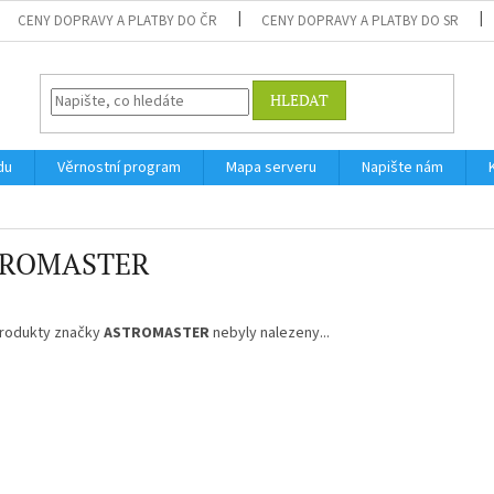
CENY DOPRAVY A PLATBY DO ČR
CENY DOPRAVY A PLATBY DO SR
HLEDAT
du
Věrnostní program
Mapa serveru
Napište nám
TROMASTER
rodukty značky
ASTROMASTER
nebyly nalezeny...