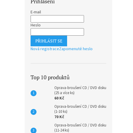
Přihlášení
E-mail
Heslo
PŘIHLÁSIT SE
Nová registrace
Zapomenuté heslo
Top 10 produktů
Oprava-broušení CD / DVD disku
(25 a více ks)
60 Kč
Oprava-broušení CD / DVD disku
(1-10 ks)
70 Kč
Oprava-broušení CD / DVD disku
(11-24 ks)