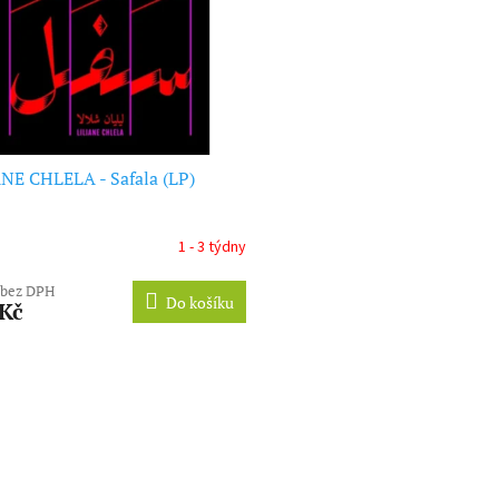
NE CHLELA - Safala (LP)
1 - 3 týdny
 bez DPH
Do košíku
 Kč
O
v
l
á
d
a
c