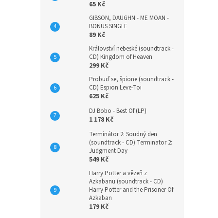
65 Kč
GIBSON, DAUGHN - ME MOAN -
BONUS SINGLE
89 Kč
Království nebeské (soundtrack -
CD) Kingdom of Heaven
299 Kč
Probuď se, špione (soundtrack -
CD) Espion Leve-Toi
625 Kč
DJ Bobo - Best Of (LP)
1 178 Kč
Terminátor 2: Soudný den
(soundtrack - CD) Terminator 2:
Judgment Day
549 Kč
Harry Potter a vězeň z
Azkabanu (soundtrack - CD)
Harry Potter and the Prisoner Of
Azkaban
179 Kč