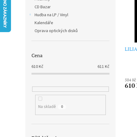
i
r
n
CD Bazar
s
o
e
p
Hudba na LP / Vinyl
d
l
r
u
Kalendáře
o
k
Oprava optických disků
d
t
u
ů
k
LILIA
Cena
t
ů
610
Kč
611
Kč
504 Kč
610
Na skladě
0