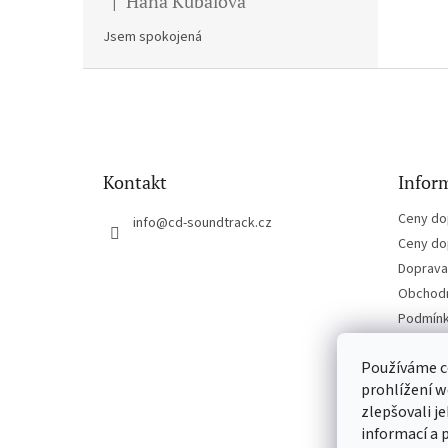
Hana Kubalova
|
Hodnocení produktu je 5 z 5 hvězdiček.
Jsem spokojená
Z
á
p
a
t
Kontakt
Inform
í
Ceny do
info
@
cd-soundtrack.cz
Ceny do
Doprava 
Obchodn
Podmínk
Kontakt
Používáme c
prohlížení w
zlepšovali j
informací a 