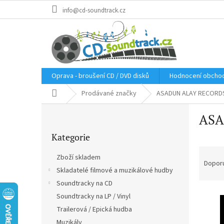
Přejít
info@cd-soundtrack.cz
na
obsah
Oprava - broušení CD / DVD disků
Hodnocení obcho
Domů
Prodávané značky
ASADUN ALAY RECORD
P
ASA
o
Přeskočit
s
Kategorie
kategorie
t
Ř
r
Zboží skladem
a
a
Dopor
Skladatelé filmové a muzikálové hudby
z
n
e
Soundtracky na CD
n
V
n
í
Soundtracky na LP / Vinyl
ý
í
p
Trailerová / Epická hudba
p
p
a
Muzikály