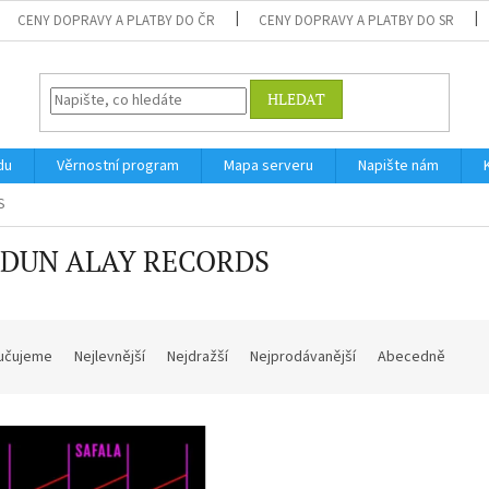
CENY DOPRAVY A PLATBY DO ČR
CENY DOPRAVY A PLATBY DO SR
HLEDAT
du
Věrnostní program
Mapa serveru
Napište nám
S
DUN ALAY RECORDS
učujeme
Nejlevnější
Nejdražší
Nejprodávanější
Abecedně