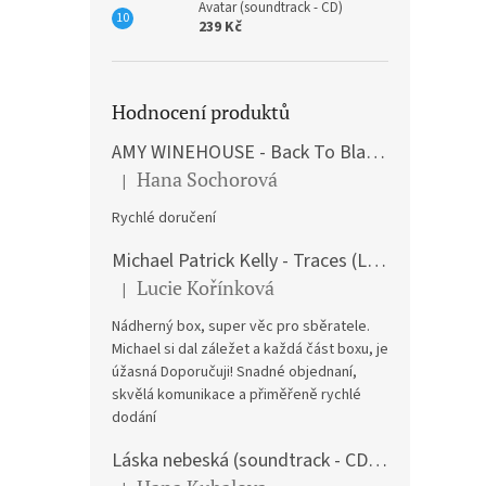
Avatar (soundtrack - CD)
239 Kč
Hodnocení produktů
AMY WINEHOUSE - Back To Black (LP)
Hana Sochorová
|
Hodnocení produktu je 5 z 5 hvězdiček.
Rychlé doručení
Michael Patrick Kelly - Traces (Limited Edition) (Premium Box-Set) (LP)
Lucie Kořínková
|
Hodnocení produktu je 5 z 5 hvězdiček.
Nádherný box, super věc pro sběratele.
Michael si dal záležet a každá část boxu, je
úžasná Doporučuji! Snadné objednaní,
skvělá komunikace a přiměřeně rychlé
dodání
Láska nebeská (soundtrack - CD) Love Actually