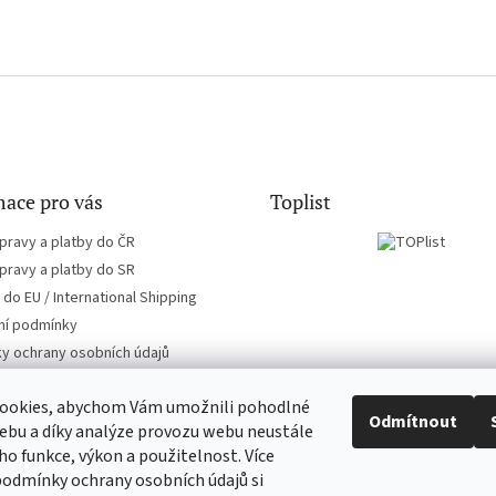
ace pro vás
Toplist
pravy a platby do ČR
pravy a platby do SR
do EU / International Shipping
í podmínky
y ochrany osobních údajů
ookies, abychom Vám umožnili pohodlné
Odmítnout
ebu a díky analýze provozu webu neustále
eho funkce, výkon a použitelnost. Více
CD-hudba.cz
EN-filmy.cz
podmínky ochrany osobních údajů si