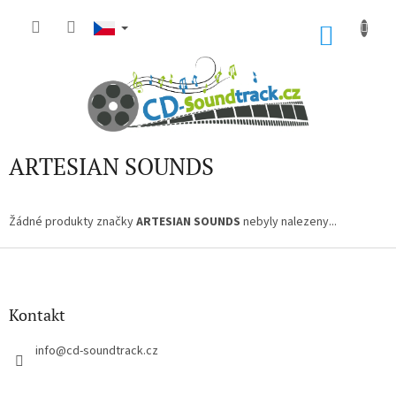
Přejít
na
NÁKU
obsah
KOŠÍK
ARTESIAN SOUNDS
Žádné produkty značky
ARTESIAN SOUNDS
nebyly nalezeny...
Z
á
p
a
Kontakt
t
í
info
@
cd-soundtrack.cz