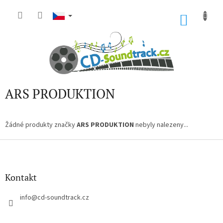
Přejít
na
NÁKU
obsah
KOŠÍK
ARS PRODUKTION
Žádné produkty značky
ARS PRODUKTION
nebyly nalezeny...
Z
á
p
a
Kontakt
t
í
info
@
cd-soundtrack.cz