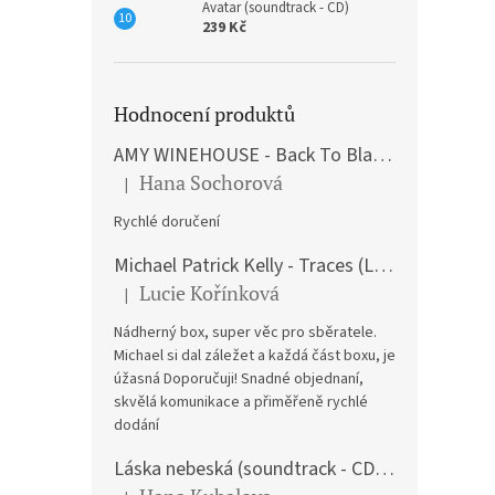
Avatar (soundtrack - CD)
239 Kč
Hodnocení produktů
AMY WINEHOUSE - Back To Black (LP)
Hana Sochorová
|
Hodnocení produktu je 5 z 5 hvězdiček.
Rychlé doručení
Michael Patrick Kelly - Traces (Limited Edition) (Premium Box-Set) (LP)
Lucie Kořínková
|
Hodnocení produktu je 5 z 5 hvězdiček.
Nádherný box, super věc pro sběratele.
Michael si dal záležet a každá část boxu, je
úžasná Doporučuji! Snadné objednaní,
skvělá komunikace a přiměřeně rychlé
dodání
Láska nebeská (soundtrack - CD) Love Actually