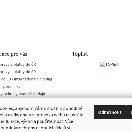
ace pro vás
Toplist
pravy a platby do ČR
pravy a platby do SR
do EU / International Shipping
í podmínky
y ochrany osobních údajů
ookies, abychom Vám umožnili pohodlné
Odmítnout
ebu a díky analýze provozu webu neustále
eho funkce, výkon a použitelnost. Více
CD-hudba.cz
EN-filmy.cz
podmínky ochrany osobních údajů si