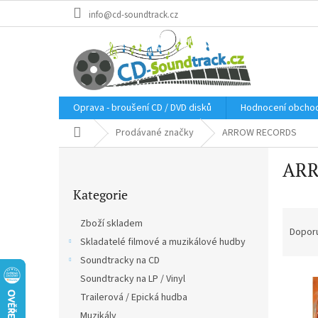
Přejít
info@cd-soundtrack.cz
na
obsah
Oprava - broušení CD / DVD disků
Hodnocení obcho
Domů
Prodávané značky
ARROW RECORDS
P
ARR
o
Přeskočit
s
Kategorie
kategorie
t
Ř
r
Zboží skladem
a
a
Dopor
Skladatelé filmové a muzikálové hudby
z
n
e
Soundtracky na CD
n
V
n
í
Soundtracky na LP / Vinyl
ý
í
p
Trailerová / Epická hudba
p
p
a
Muzikály