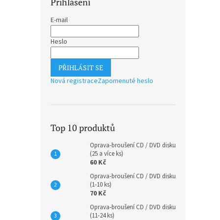
Přihlášení
E-mail
Heslo
PŘIHLÁSIT SE
Nová registrace
Zapomenuté heslo
Top 10 produktů
Oprava-broušení CD / DVD disku
(25 a více ks)
60 Kč
Oprava-broušení CD / DVD disku
(1-10 ks)
70 Kč
Oprava-broušení CD / DVD disku
(11-24 ks)