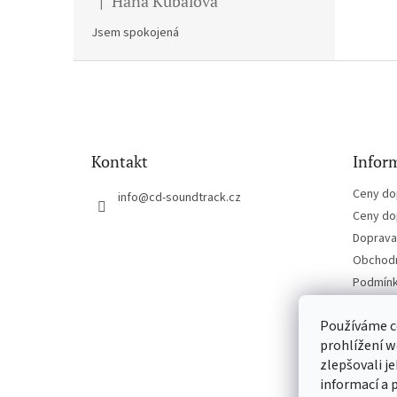
Hana Kubalova
|
Hodnocení produktu je 5 z 5 hvězdiček.
Jsem spokojená
Z
á
p
a
t
Kontakt
Inform
í
Ceny do
info
@
cd-soundtrack.cz
Ceny do
Doprava 
Obchodn
Podmínk
Kontakt
Používáme c
prohlížení w
zlepšovali j
informací a 