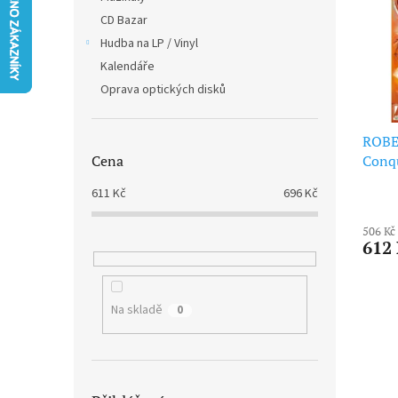
i
r
n
CD Bazar
s
o
e
p
Hudba na LP / Vinyl
d
l
r
u
Kalendáře
o
k
Oprava optických disků
d
t
u
ů
ROBE
k
Conqu
Cena
t
ů
611
Kč
696
Kč
506 Kč
612
Na skladě
0