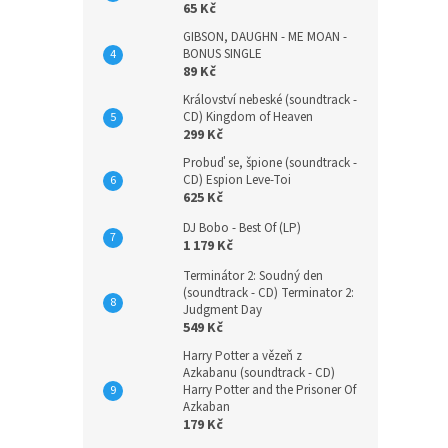
65 Kč
GIBSON, DAUGHN - ME MOAN -
BONUS SINGLE
89 Kč
Království nebeské (soundtrack -
CD) Kingdom of Heaven
299 Kč
Probuď se, špione (soundtrack -
CD) Espion Leve-Toi
625 Kč
DJ Bobo - Best Of (LP)
1 179 Kč
Terminátor 2: Soudný den
(soundtrack - CD) Terminator 2:
Judgment Day
549 Kč
Harry Potter a vězeň z
Azkabanu (soundtrack - CD)
Harry Potter and the Prisoner Of
Azkaban
179 Kč