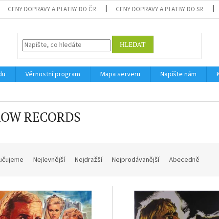
CENY DOPRAVY A PLATBY DO ČR
CENY DOPRAVY A PLATBY DO SR
HLEDAT
du
Věrnostní program
Mapa serveru
Napište nám
OW RECORDS
učujeme
Nejlevnější
Nejdražší
Nejprodávanější
Abecedně