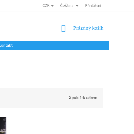
CZK
Čeština
DOPRAVA DO EU / INTERNATIONAL SHIPPING
Přihlášení
OBCHODNÍ PODMÍNKY
NÁKUPNÍ
Prázdný košík
KOŠÍK
Kontakt
2
položek celkem