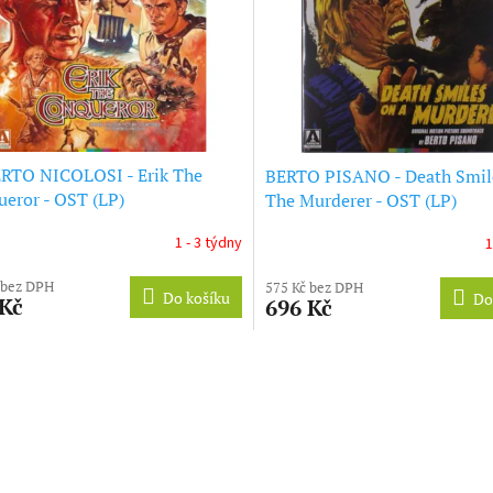
RTO NICOLOSI - Erik The
BERTO PISANO - Death Smil
eror - OST (LP)
The Murderer - OST (LP)
1 - 3 týdny
1
 bez DPH
575 Kč bez DPH
Do košíku
Do
 Kč
696 Kč
O
v
l
á
d
a
c